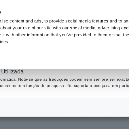
s
ise content and ads, to provide social media features and to anal
Produtos
Indústrias e soluções
Centro de C
about your use of our site with our social media, advertising and
t with other information that you’ve provided to them or that the
ices.
eis (DMMs)
​ ​
Multímetros Digitais Compactos
​ ​
PENCIL Testador 3246-60
Utilizada
LÁPIS Test
automática. Note-se que as traduções podem nem sempre ser exactas
 actualmente a função de pesquisa não suporta a pesquisa em port
Multímetro digital de bol
geral, testes e amadores