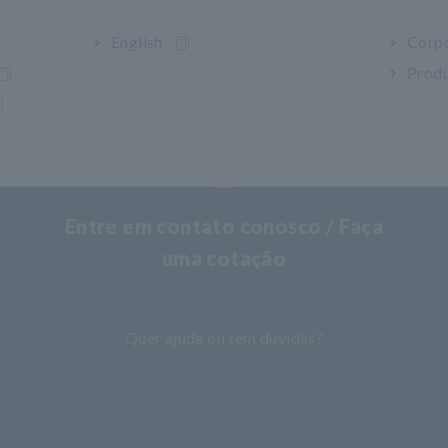
English
Corpo
Produ
Entre em contato conosco / Faça
uma cotação
​ ​
Quer ajuda ou tem dúvidas?