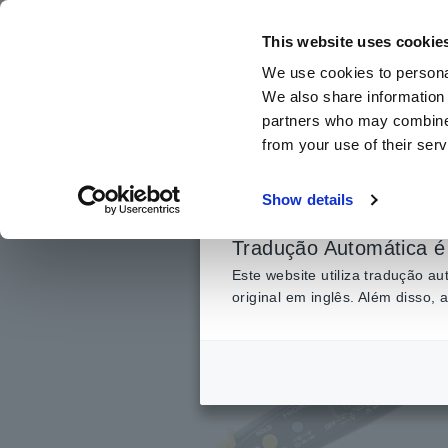
Ir
para
This website uses cookie
o
We use cookies to personal
conteúdo
We also share information 
principal
partners who may combine i
from your use of their serv
Início
​ ​
Produtos
​ ​
Testadores, Multímetros Digitais Portát
Show details
Tradução Automática é 
Este website utiliza tradução 
original em inglês. Além disso,