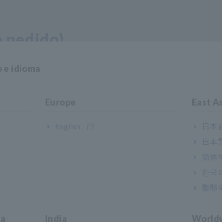
 pedido)
o e idioma
Europe
East A
English
日本語
日本語
简体
한국
繁體
Suporte ao usuário
ia
India
World