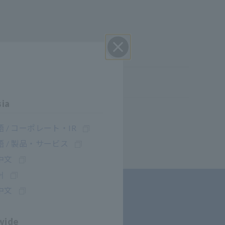
Perto
sia
 / コーポレート・IR
 / 製品・サービス
中文
어
中文
wide