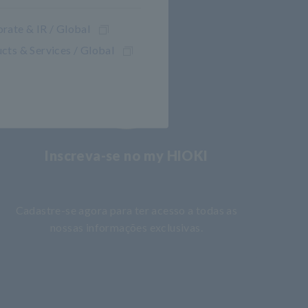
rate & IR / Global
cts & Services / Global
Inscreva-se no my HIOKI
​ ​
Cadastre-se agora para ter acesso a todas as
nossas informações exclusivas.