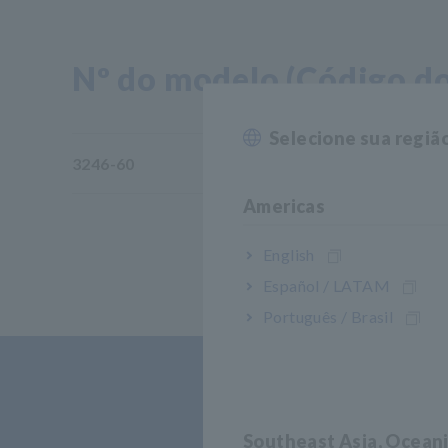
Nº do modelo (Código do
Selecione sua regiã
3246-60
Americas
English
Español / LATAM
Português / Brasil
Southeast Asia, Ocean