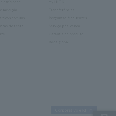
eletricidade
my HIOKI
de medição
Transferências
sitivos comuns
Perguntas frequentes
ntas de teste
Serviço pós-venda
ste
Garantia do produto
Rede global
Corporativo e RI