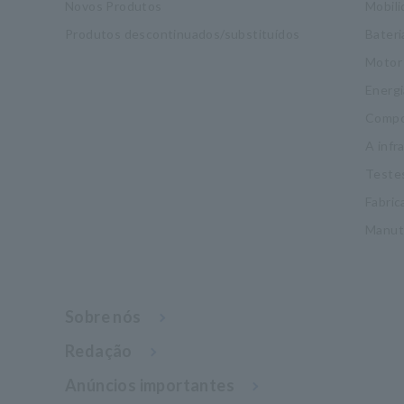
Novos Produtos
Mobil
Produtos descontinuados/substituídos
Bateri
Motor
Energi
Compo
A infr
Testes
Fabric
Manut
Sobre nós
Redação
Anúncios importantes