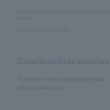
O 3246-60 é um multímetro digital estilo lápis para 
medição.
CAT IV 300 V, CAT III 600 V
Características principa
Ponta de prova e unidade principal
em um único corpo