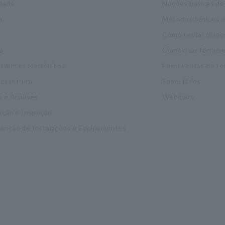
idade
Noções básicas de 
a
Métodos básicos 
Como testar dispo
a
Como usar ferrame
nentes eletrônicos
Ferramentas de te
aestrutura
Formulários
 e Análises
Webinars
ação e Inspeção
enção de Instalações e Equipamentos