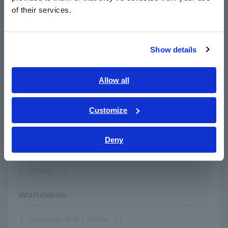
简体中文
Đánh giá định lượng độ dẫn điện tử bằng
of their services.
한국어
DCR, Rratio và Độ đồng nhất
繁體中文
Show details
Southeast Asia, Oceania
Số model (Mã đặt hàng)
English
Allow all
ภาษาไทย / ประเทศไทย
Tiếng Việt / Việt Nam
Customize
IM3536
Máy đo LCR, tần số đo: DC hoặc 4 Hz
Bahasa Indonesia
đến 8 MHz
Deny
India
SA2634
Phần mềm phân tích
SA9001
Pin điện cực, được bán theo lô 50, dành
English
cho dung môi NMP
Worldwide
SA9001-01
Pin điện cực, được bán theo lô 50, dùng
cho dung môi nước
Corporate & IR / Global