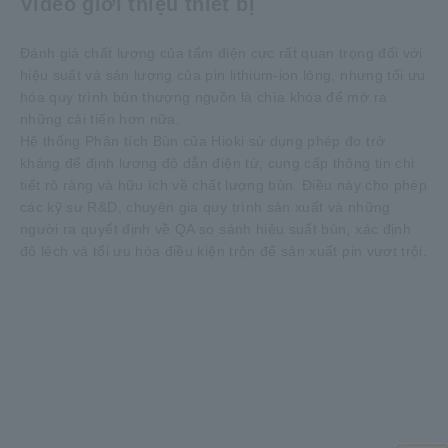
Video giới thiệu thiết bị
Đánh giá chất lượng của tấm điện cực rất quan trọng đối với
hiệu suất và sản lượng của pin lithium-ion lỏng, nhưng tối ưu
hóa quy trình bùn thượng nguồn là chìa khóa để mở ra
những cải tiến hơn nữa.
Hệ thống Phân tích Bùn của Hioki sử dụng phép đo trở
kháng để định lượng độ dẫn điện tử, cung cấp thông tin chi
tiết rõ ràng và hữu ích về chất lượng bùn. Điều này cho phép
các kỹ sư R&D, chuyên gia quy trình sản xuất và những
người ra quyết định về QA so sánh hiệu suất bùn, xác định
độ lệch và tối ưu hóa điều kiện trộn để sản xuất pin vượt trội.