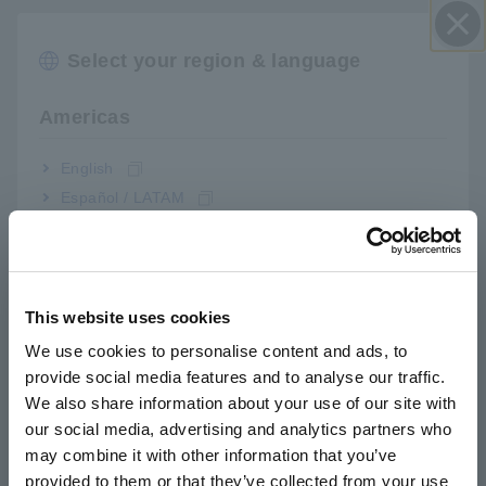
Select your region & language
Đóng
Americas
Các tính năng chính
English
Español / LATAM
Thiết bị đo lường chuyên dụng và phần mềm
Português / Brasil
được thiết kế để đo trở kháng của bùn điện
cực LIB
Europe
This website uses cookies
English
We use cookies to personalise content and ads, to
Chức năng phân tích tự động mà không cần
provide social media features and to analyse our traffic.
East Asia
tạo mạch tương đương hoặc thiết lập giá trị
We also share information about your use of our site with
ban đầu
our social media, advertising and analytics partners who
日本語 / コーポレート・IR
may combine it with other information that you’ve
日本語 / 製品・サービス
provided to them or that they’ve collected from your use