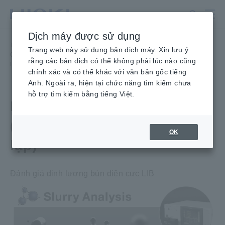
Chuyển
đến
nội
Dịch máy được sử dụng
dung
Trang chủ
​ ​
Sản phẩm
​ ​
IoT/Giải pháp chuyên biệt
​ ​
chính
Trang web này sử dụng bản dịch máy. Xin lưu ý
Công nghệ tiên tiến
​ ​
rằng các bản dịch có thể không phải lúc nào cũng
Hệ thống phân tích bùn (Phần mềm phân tích độc lập)
chính xác và có thể khác với văn bản gốc tiếng
Anh. Ngoài ra, hiện tại chức năng tìm kiếm chưa
hỗ trợ tìm kiếm bằng tiếng Việt.
Hệ thống phân tích bùn
(Phần mềm phân tích độc
OK
lập)
Đánh giá định lượng bùn điện cực LIB