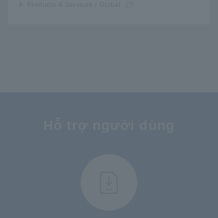
Products & Services / Global
SA9002
Thiết bị kiểm tra chuyên dụng
SA9001(-01)
Hỗ trợ người dùng