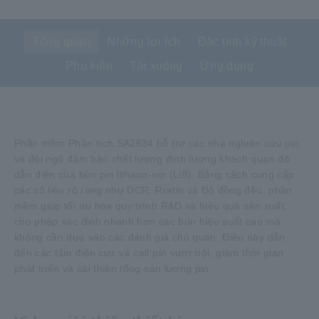
Tổng quan
Những lợi ích
Đặc tính kỹ thuật
Phụ kiện
Tải xuống
Ứng dụng
Phần mềm Phân tích SA2634 hỗ trợ các nhà nghiên cứu pin
và đội ngũ đảm bảo chất lượng định lượng khách quan độ
dẫn điện của bùn pin lithium-ion (LiB). Bằng cách cung cấp
các số liệu rõ ràng như DCR, Rratio và Độ đồng đều, phần
mềm giúp tối ưu hóa quy trình R&D và hiệu quả sản xuất,
cho phép xác định nhanh hơn các bùn hiệu suất cao mà
không cần dựa vào các đánh giá chủ quan. Điều này dẫn
đến các tấm điện cực và cell pin vượt trội, giảm thời gian
phát triển và cải thiện tổng sản lượng pin.