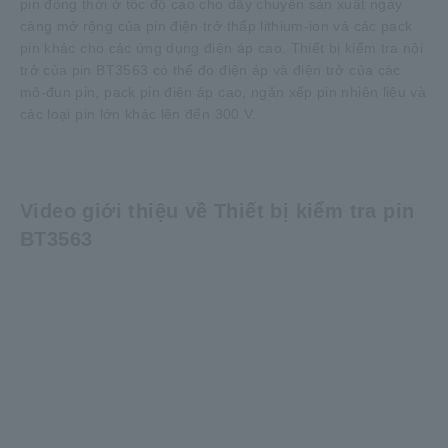
pin đồng thời ở tốc độ cao cho dây chuyền sản xuất ngày
càng mở rộng của pin điện trở thấp lithium-ion và các pack
pin khác cho các ứng dụng điện áp cao. Thiết bị kiểm tra nội
trở của pin BT3563 có thể đo điện áp và điện trở của các
mô-đun pin, pack pin điện áp cao, ngăn xếp pin nhiên liệu và
các loại pin lớn khác lên đến 300 V.
Video giới thiệu về Thiết bị kiểm tra pin
BT3563