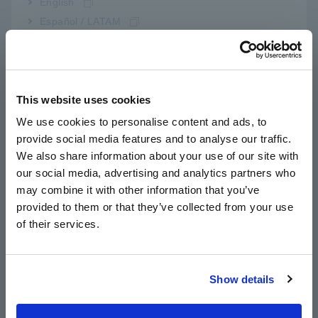
English
Kiểm tra dây chuyền sản xuất các pack pin
Español / LATAM
điện áp cao và mô-đun pin
Português / Brasil
Europe
Kiểm tra Cell pin lớn (điện trở thấp)
This website uses cookies
English
We use cookies to personalise content and ads, to
provide social media features and to analyse our traffic.
East Asia
Lựa chọn kết nối PC để hoạt động hoàn toàn
We also share information about your use of our site with
từ xa
our social media, advertising and analytics partners who
日本語 / コーポレート・IR
may combine it with other information that you’ve
日本語 / 製品・サービス
provided to them or that they’ve collected from your use
简体中文
of their services.
한국어
Lưu ý: Các giá trị ngưỡng so sánh phụ thuộc vào nhà sản
繁體中文
xuất, loại và dung lượng pin và những giá trị này phải do
người dùng thiết lập.
Show details
Southeast Asia, Oceania