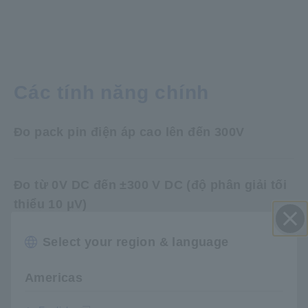
Các tính năng chính
Đo pack pin điện áp cao lên đến 300V
Đo từ 0V DC đến ±300 V DC (độ phân giải tối
thiểu 10 μV)
Select your region & language
Đóng
Dải đo điện trở từ 0 Ω đến 3.1 kΩ (tối thiểu từ
0.1 μΩ)
Americas