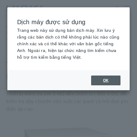
Chuyển
đến
nội
Dịch máy được sử dụng
dung
Trang chủ
​ ​
Sản phẩm
​ ​
chính
Trang web này sử dụng bản dịch máy. Xin lưu ý
Thiết bị đo điện trở, Máy kiểm tra ắc
​ ​
quy Máy kiểm tra ắc quy
​ ​
rằng các bản dịch có thể không phải lúc nào cũng
THIẾT BỊ KIỂM TRA PIN BT3563
chính xác và có thể khác với văn bản gốc tiếng
Anh. Ngoài ra, hiện tại chức năng tìm kiếm chưa
hỗ trợ tìm kiếm bằng tiếng Việt.
THIẾT BỊ KIỂM TRA PIN
BT3563
OK
Thiết bị kiểm tra pin 3 mΩ đến 3000 Ω / 300 V DC để
kiểm tra dây chuyền sản xuất các pack và mô-đun pin
điện áp cao