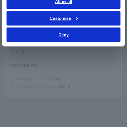
English
Allow all
Số model (Mã đặt hàng)
ภาษาไทย / ประเทศไทย
Tiếng Việt / Việt Nam
Customize
Bahasa Indonesia
BT3563
Ngừng
Deny
BT3563-01
Tích hợp GP-IB và đầu ra analog
India
English
Lưu ý: Không bao gồm các dây dẫn đo lường. Mua thêm các
phụ kiện rời thích hợp cho ứng dụng đo của bạn. Cực
Worldwide
dương (phía hệ thống) của đầu nối EXT I / O cũng có sẵn.
Vui lòng liên hệ với nhà phân phối hoặc đại lý được ủy
quyền của Hioki.
Corporate & IR / Global
Products & Services / Global