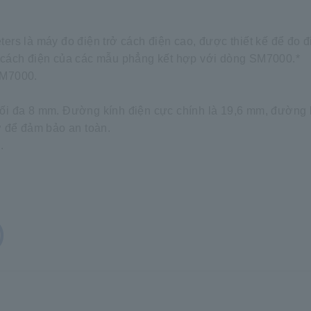
s là máy đo điện trở cách điện cao, được thiết kế để đo điệ
 cách điện của các mẫu phẳng kết hợp với dòng SM7000.*
SM7000.
i đa 8 mm. Đường kính điện cực chính là 19,6 mm, đường kí
ở để đảm bảo an toàn.
.
)