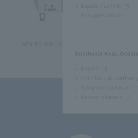
Español / LATAM
Português / Brasil
MÁY ĐO SIÊU MEGOHM SM7110
Thiết bị
​ ​
Southeast Asia, Ocean
English
ภาษาไทย / ประเทศไทย
Tiếng Việt / Việt Nam
Bahasa Indonesia