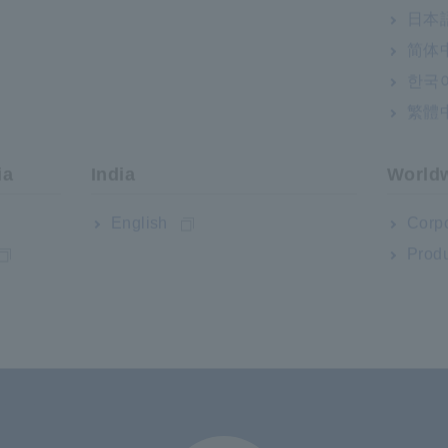
日本語
简体
한국
繁體
 đo siêu điện trở SM7120
ia
India
World
English
Corpo
Produ
Hỗ trợ người dùng