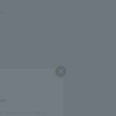
4F.
Đóng
sia
 / コーポレート・IR