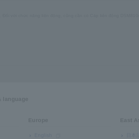
 Đối với chức năng liên động, cũng cần có Cáp liên động DSM810
& language
Europe
East A
English
日本語