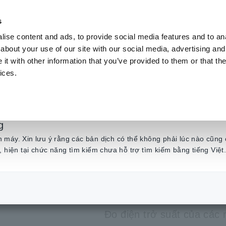
s
ise content and ads, to provide social media features and to anal
Sản phẩm
Ngành & Giải pháp
Kiến t
about your use of our site with our social media, advertising and
t with other information that you’ve provided to them or that the
ices.
chọn máy đo siêu Megohm
​ ​
ĐIỆN CỰC CHO MẪU PHẲNG SME-8311
g
ĐIỆN CỰC
máy. Xin lưu ý rằng các bản dịch có thể không phải lúc nào cũng 
, hiện tại chức năng tìm kiếm chưa hỗ trợ tìm kiếm bằng tiếng Việt
SME-8311
Đo điện trở suất của các