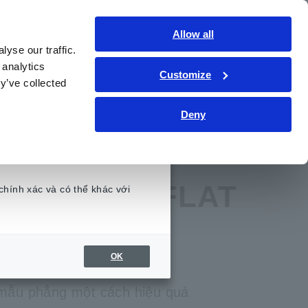
Việt Nam
Đăng nhập
Liên hệ
Allow all
yse our traffic.
hức kỹ thuật
Dịch vụ & Hỗ trợ
Giới thiệu
 analytics
Customize
y’ve collected
Deny
 CHO MẪU FLAT
chính xác và có thể khác với
.
OK
 mẫu phẳng một cách hiệu quả