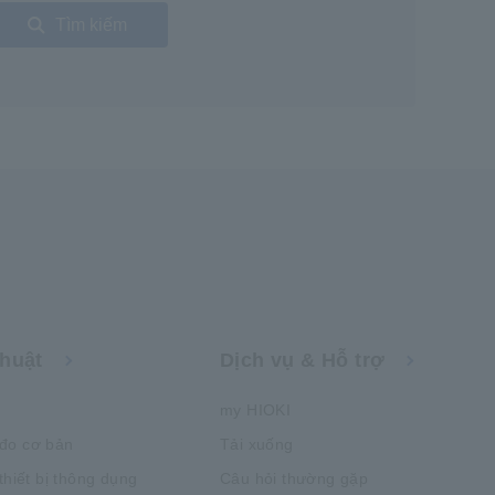
Tìm kiếm
thuật
Dịch vụ & Hỗ trợ
my HIOKI
đo cơ bản
Tải xuống
thiết bị thông dụng
Câu hỏi thường gặp