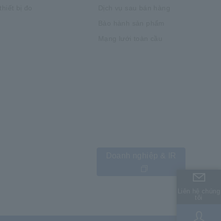
hiết bị đo
Dịch vụ sau bán hàng
Bảo hành sản phẩm
Mạng lưới toàn cầu
Doanh nghiệp & IR
Liên hệ chúng
Liên hệ chúng
tôi
tôi