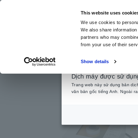
Chuyển
đến
This website uses cookie
nội
We use cookies to personal
dung
We also share information 
chính
partners who may combine i
from your use of their serv
Trang chủ
​ ​
Sản phẩm
​ ​
Thiết bị đo siêu điện trở
​ ​
Tùy 
Show details
Dịch máy được sử dụn
Trang web này sử dụng bản dịch 
văn bản gốc tiếng Anh. Ngoài ra