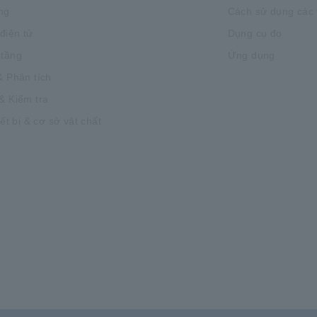
ng
Cách sử dụng các t
 điện tử
Dụng cụ đo
 tầng
Ứng dụng
& Phân tích
& Kiểm tra
iết bị & cơ sở vật chất