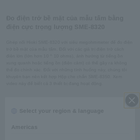
Đo điện trở bề mặt của mẫu tấm bằng
điện cực trọng lượng SME-8320
Ghép nối Hioki SME-8320 với siêu megohmmeter để đo điện
trở bề mặt của mẫu tấm. Đối với các giá trị điện trở cách
điện lớn (lớn hơn 10 ^ 10 ohms), ảnh hưởng từ tiếng ồn
xung quanh hoặc tiếng ồn (điện cảm) có thể gây ra không
thể đo chính xác. Đối với những tình huống này, chúng tôi
khuyên bạn nên kết hợp Hộp che chắn SME-8350. Xem
video này để biết cả 3 thiết bị đang hoạt động.
Select your region & language
Đóng
Americas