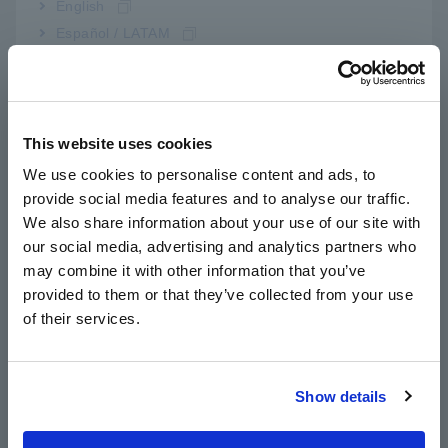
English
Español / LATAM
Português / Brasil
Europe
This website uses cookies
Số model (Mã đặt hàng)
English
We use cookies to personalise content and ads, to
provide social media features and to analyse our traffic.
East Asia
We also share information about your use of our site with
SME-8320
our social media, advertising and analytics partners who
日本語 / コーポレート・IR
may combine it with other information that you’ve
日本語 / 製品・サービス
Bộ chuyển đổi Z5010 là bắt buộc khi sử dụng dòng SM7000.
provided to them or that they’ve collected from your use
简体中文
of their services.
한국어
繁體中文
Show details
Southeast Asia, Oceania