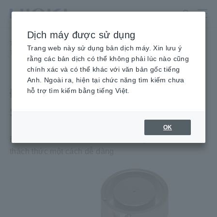
Chuyển
đến
nội
Dịch máy được sử dụng
dung
Trang chủ
​ ​
Sản phẩm
​ ​
Thiết bị đo siêu điện trở
​ ​
chính
Trang web này sử dụng bản dịch máy. Xin lưu ý
Tùy chọn Máy đo siêu Megohm
​ ​
Điện cực trọng lượng SME-8320
rằng các bản dịch có thể không phải lúc nào cũng
chính xác và có thể khác với văn bản gốc tiếng
Anh. Ngoài ra, hiện tại chức năng tìm kiếm chưa
ĐIỆN CỰC TRỌNG LƯỢNG
hỗ trợ tìm kiếm bằng tiếng Việt.
SME-8320
OK
Đo điện trở suất bề mặt và khối lượng của các vật thể
thách thức một cách dễ dàng