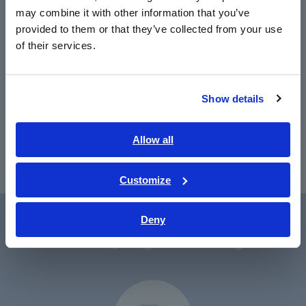
may combine it with other information that you’ve
provided to them or that they’ve collected from your use
of their services.
Trước đó
Tiếp theo
Show details
THIẾT BỊ GHI DẠNG
BỘ NHỚ HiLOGGER
TH
32
SÓNG MR8880
LR8431
SÓ
​ ​
Allow all
Customize
Deny
Hỗ trợ người dùng