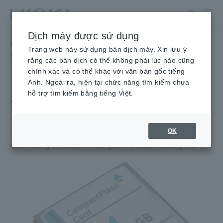
Chuyển
đến
nội
Dịch máy được sử dụng
dung
Trang
Trang chủ
​ ​
Sản phẩm
​ ​
chính
Trang web này sử dụng bản dịch máy. Xin lưu ý
Thu Thập Dữ Liệu, Máy hiện sóng, Máy ghi nhớ
​ ​
rằng các bản dịch có thể không phải lúc nào cũng
Tùy chọn máy ghi nhớ
​ ​
THẺ PC 1G 9729
chính xác và có thể khác với văn bản gốc tiếng
Anh. Ngoài ra, hiện tại chức năng tìm kiếm chưa
hỗ trợ tìm kiếm bằng tiếng Việt.
THẺ PC 1G 9729
OK
Thẻ Flash nhỏ gọn có thể tháo rời để lưu trữ dữ liệu
quan trọng và chuyển các giá trị đo được sang PC