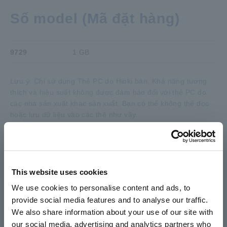
Số model (Mã đặt hàng)
9729
1 GB
Lưu ý: Chỉ sử dụng Thẻ PC do Hioki bán. Khả năng tương
thích và hiệu suất không được đảm bảo đối với thẻ PC do
các nhà sản xuất khác sản xuất. Bạn có thể không thể đọc
hoặc lưu dữ liệu vào các thẻ như vậy.
This website uses cookies
We use cookies to personalise content and ads, to
provide social media features and to analyse our traffic.
We also share information about your use of our site with
Sản phẩm liên quan
our social media, advertising and analytics partners who