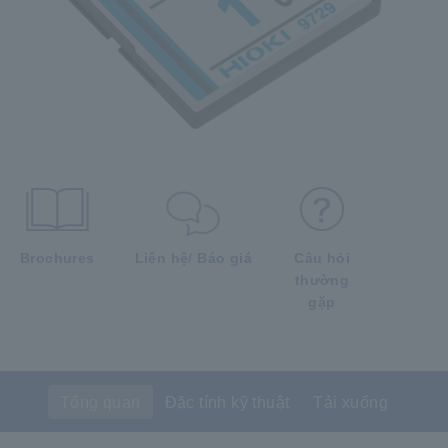
Brochures
Liên hệ/ Báo giá
Câu hỏi
thường
gặp
Tổng quan
Đặc tính kỹ thuật
Tải xuống