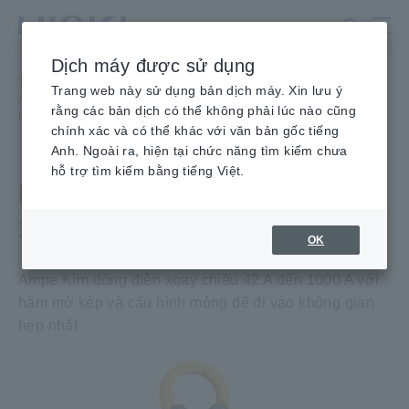
Chuyển
đến
nội
Dịch máy được sử dụng
dung
Trang
Trang chủ
​ ​
Sản phẩm
​ ​
chính
Trang web này sử dụng bản dịch máy. Xin lưu ý
Ampe Kìm, Đồng hồ vạn năng
​ ​
Ampe Kìm AC
​ ​
rằng các bản dịch có thể không phải lúc nào cũng
Kìm HiTESTER 3280-10, 3280-20
chính xác và có thể khác với văn bản gốc tiếng
Anh. Ngoài ra, hiện tại chức năng tìm kiếm chưa
hỗ trợ tìm kiếm bằng tiếng Việt.
KẸP Kìm HiTESTER 3280-
10, 3280-20
OK
Ampe Kìm dòng điện xoay chiều 42 A đến 1000 A với
hàm mở kép và cấu hình mỏng để đi vào không gian
hẹp nhất