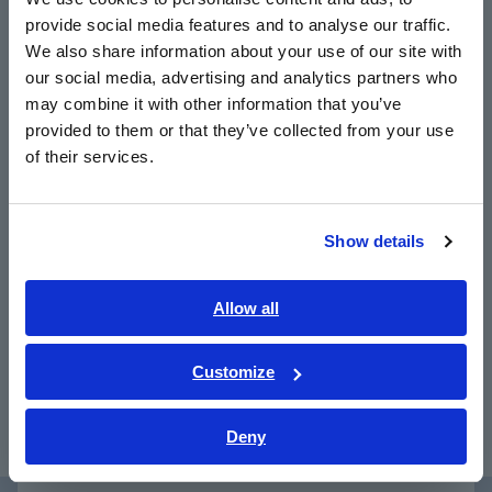
provide social media features and to analyse our traffic.
East Asia
Phạm vi tối đa 1000 A, thiết kế chống rơi chịu
We also share information about your use of our site with
được rơi từ độ cao 1 mét
our social media, advertising and analytics partners who
日本語 / コーポレート・IR
may combine it with other information that you’ve
日本語 / 製品・サービス
provided to them or that they’ve collected from your use
简体中文
of their services.
한국어
Số model (Mã đặt hàng)
繁體中文
Show details
Southeast Asia, Oceania
3280-10
Ngừng sản xuất, 1000 A
English
Allow all
3280-20
Ngừng sản xuất, 1000 A, RMS
ภาษาไทย / ประเทศไทย
Tiếng Việt / Việt Nam
Customize
Bahasa Indonesia
Deny
India