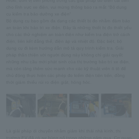
Hioki, đơn vị tiên phong trong các giải pháp đo điện cải tiến
cho lĩnh vực xe điện, vui mừng thông báo ra mắt “Bộ dụng
cụ kiểm tra bảo dưỡng xe điện"
Bộ dụng cụ bao gồm đa dạng các thiết bị đo nhằm đảm bảo
an toàn khi bảo trì xe điện. Đây là những thiết bị đo thiết yếu
cho các thử nghiệm an toàn điện như kiểm tra điện trở cách
điện, liên kết đẳng thế, điện áp và nhiệt độ. Đặc biệt, bộ
dụng cụ đi kèm hướng dẫn mô tả quy trình kiểm tra. Giải
pháp thân thiện với người dùng này không chỉ giải quyết
những nhu cầu mới phát sinh của thị trường bảo trì xe điện,
mà còn tăng thêm sức mạnh cho các kỹ thuật viên ô tô để
chủ động thực hiện các phép đo kiểm điện tiên tiến, đồng
thời giảm thiểu rủi ro điện giật, hỏng hóc.
Là giải pháp di chuyển nhằm giảm khí thải nhà kính, thị
trường EV đã có sự bùng nổ trong những năm qua. Cơ quan