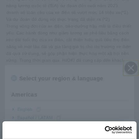
năng lượng quốc tế (IEA) dự đoán đến cuối năm 2023,
doanh số toàn cầu của xe điện sẽ vượt mức 14 triệu xe(*1)
Và dự đoán đó đúng với thực trạng đã diễn ra (*2)
Trong vòng đời của xe điện, bảo dưỡng hậu mãi là điều thiết
yếu. Các hành động như giảm lượng xe phế liệu bằng cách
kéo dài tuổi thọ của xe điện, cải thiện hiệu quả tiêu thụ điện
năng về mặt lâu dài và gia tăng giá trị cho thị trường xe điện
đã qua sử dụng, sẽ góp phần hiện thực hóa một xã hội bền
vững. Trong thời gian qua, HIOKI đã cung cấp đến khách
hàng các dụng cụ đo phù hợp để bảo trì xe điện, chẳng hạn
như đồng hồ vạn năng kỹ thuật số và thiết bị đo điện trở.
Select your region & language
Đóng
Tiếp nối hành trình trên, việc ra mắt Bộ dụng cụ kiểm tra bảo
trì xe điện này sẽ kết nối các thiết bị hiện có này đến với các
Americas
sản phẩm mới, từ đó lấp đầy những lỗ hổng kinh nghiệm về
phép đo điện cho kỹ thuật viên ô tô để họ có thể bảo trì xe
điện an toàn, hiệu quả.
English
Español / LATAM
*1:
Nguồn: IEA Global EV Outlook 2023, Tóm tắt điều hành.
Português / Brasil
[https://www.iea.org/reports/global-ev-outlook-
2023/executive-summary]