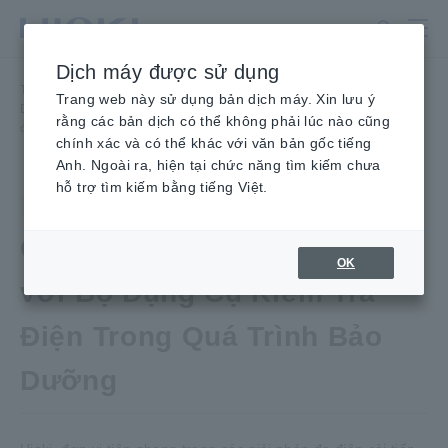
Chuyển
đến
nội
Dịch máy được sử dụng
dung
Trang chủ
​ ​
Tin Tức
​ ​
chính
Trang web này sử dụng bản dịch máy. Xin lưu ý
Duy trì giá trị của xe điện: Cung cấp bộ công cụ kiểm tra điện tích hợp
rằng các bản dịch có thể không phải lúc nào cũng
để bảo trì
chính xác và có thể khác với văn bản gốc tiếng
Anh. Ngoài ra, hiện tại chức năng tìm kiếm chưa
hỗ trợ tìm kiếm bằng tiếng Việt.
Sản phẩm
Ngày 19 tháng 1 năm 2024
Giữ Vững Giá Trị Xe Điện
OK
với Bộ Dụng Cụ Kiểm Tra
Điện Trong Quá Trình Bảo
Dưỡng