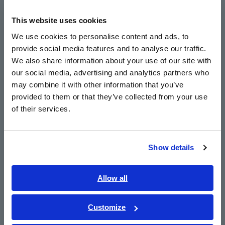
Europe
*2:
Nguồn: Doanh số bán ô tô điện toàn cầu tăng 31% vào
năm 2023 - Rho Motion
This website uses cookies
English
[https://www.reuters.com/business/autos-
We use cookies to personalise content and ads, to
transportation/global-electric-car-sale-rose-31-2023-
provide social media features and to analyse our traffic.
East Asia
rho-motion-2024-01-11/]
We also share information about your use of our site with
our social media, advertising and analytics partners who
日本語 / コーポレート・IR
Gồm nhiều thiết bị có đa chức năng để hỗ trợ kỹ thuật viên
may combine it with other information that you’ve
bảo trì, Bộ dụng cụ bảo trì xe điện còn được trang bị hướng
日本語 / 製品・サービス
provided to them or that they’ve collected from your use
dẫn nêu rõ các quy trình kiểm tra điện dành cho xe điện.
简体中文
of their services.
Hướng dẫn này bao gồm các quy trình đo cụ thể, chẳng hạn
한국어
như thao tác BẬT/TẮT cũng như các bước trước và sau vận
繁體中文
hành liên quan đến pin điện áp cao. Bộ hướng dẫn nhằm
mục đích giảm thiểu những rủi ro cụ thể khi bảo trì xe điện
Show details
Southeast Asia, Oceania
như điện giật và trục trặc, đồng thời đảm bảo an toàn cho
các kỹ thuật viên bảo trì chưa quen với hệ thống xe điện
điện áp cao
English
Allow all
Hơn nữa, một số sản phẩm được trang bị chức năng
ภาษาไทย / ประเทศไทย
Bluetooth®, cho phép ghi lại kết quả đo dưới dạng dữ liệu
Tiếng Việt / Việt Nam
Customize
số. Số hóa giúp đơn giản hóa việc theo dõi và báo cáo hồ sơ
Bahasa Indonesia
kiểm tra, nhờ đó thuận lợi khi trong tương lai cần xem xét lại