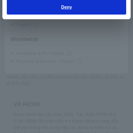
toàn bộ các quá trình bảo dưỡng . Kéo theo đó, mức độ tin
Deny
cậy của các xe điện sẽ được gia tăng đáng kể trên thị trường
India
xe đã qua sử dụng.
English
Với sự kiện ra mắt Bộ dụng cụ bảo trì xe điện, Hioki khẳng
định cam kết đóng góp cho sự an toàn của các kỹ thuật viên
Worldwide
hiện trường cũng như hiện thực hóa xã hội thịnh vượng và
bền vững. Để biết thêm thông tin về giải pháp của Hioki, vui
Corporate & IR / Global
lòng điền biền mẫu liên hệ để được kết nối đến đại diện
Products & Services / Global
Hioki tại địa phương.
Chúng tôi luôn sẵn sàng hỗ trợ bạn
Hướng dẫn kiểm tra điện an toàn cho bảo dưỡng và dịch vụ
xe điện (EV)
Về HIOKI
Được thành lập vào năm 1935, Tập đoàn HIOKI E.E
(TSE: 6866) đã phát triển trở thành công ty hàng đầu
thế giới trong việc cung cấp các dụng cụ kiểm tra và