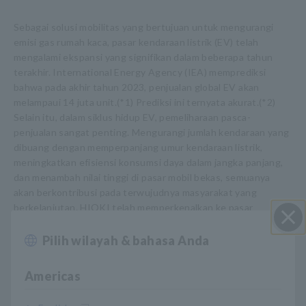
Sebagai solusi mobilitas yang bertujuan untuk mengurangi
emisi gas rumah kaca, pasar kendaraan listrik (EV) telah
mengalami ekspansi yang signifikan dalam beberapa tahun
terakhir. International Energy Agency (IEA) memprediksi
bahwa pada akhir tahun 2023, penjualan global EV akan
melampaui 14 juta unit.(*1) Prediksi ini ternyata akurat.(*2)
Selain itu, dalam siklus hidup EV, pemeliharaan pasca-
penjualan sangat penting. Mengurangi jumlah kendaraan yang
dibuang dengan memperpanjang umur kendaraan listrik,
meningkatkan efisiensi konsumsi daya dalam jangka panjang,
dan menambah nilai tinggi di pasar mobil bekas, semuanya
akan berkontribusi pada terwujudnya masyarakat yang
berkelanjutan. HIOKI telah memperkenalkan ke pasar
mengenai instrumen pengukuran yang cocok untuk
perawatan kendaraan listrik (EV), seperti digital multimeter
Pilih wilayah & bahasa Anda
Close
dan milliohm meter. Peluncuran EV Maintenance Test Tool ini
pada dasarnya menghubungkan instrumen-instrumen yang
Americas
sudah ada dengan produk-produk baru, dan memberikan
dukungan operasional kepada teknisi otomotif yang