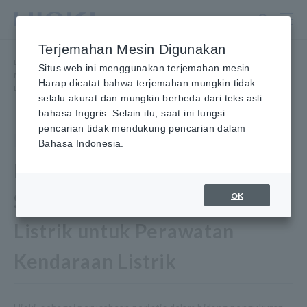
Lewati
ke
konten
Terjemahan Mesin Digunakan
utama
Beranda
​ ​
Berita
​ ​
Situs web ini menggunakan terjemahan mesin.
Mempertahankan Nilai EV: Menawarkan Seperangkat Alat Pengujian
Harap dicatat bahwa terjemahan mungkin tidak
Listrik Terintegrasi untuk Pemeliharaan
selalu akurat dan mungkin berbeda dari teks asli
bahasa Inggris. Selain itu, saat ini fungsi
pencarian tidak mendukung pencarian dalam
Produk
19 Januari 2024
Bahasa Indonesia.
HIOKI Menawarkan
Seperangkat Alat Pengujian
OK
Listrik untuk Perawatan
Kendaraan Listrik