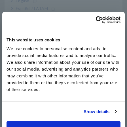
English
melakukan perawatan EV dengan panduan terhadap
Español / LATAM
pengukuran listrik.
Português / Brasil
*1:
Sumber: IEA Global EV Outlook 2023, Executive
Summary.
Europe
[https://www.iea.org/reports/global-ev-outlook-
This website uses cookies
2023/executive-summary]
English
*2:
Sumber: Global Electric Car Sales Rose 31% in 2023 -
We use cookies to personalise content and ads, to
Rho Motion
provide social media features and to analyse our traffic.
East Asia
[https://www.reuters.com/business/autos-
We also share information about your use of our site with
transportation/global-electric-car-sales-rose-31-2023-
our social media, advertising and analytics partners who
日本語 / コーポレート・IR
rho-motion-2024-01-11/]
may combine it with other information that you’ve
日本語 / 製品・サービス
provided to them or that they’ve collected from your use
简体中文
Selain berbagai fungsi dari setiap alat ukur yang membantu
of their services.
teknisi perawatan, Alat pengujian EV dilengkapi dengan
한국어
panduan yang menguraikan prosedur pemeriksaan kelistrikan
繁體中文
pada kendaraan listrik. Panduan ini mencakup prosedur
pengukuran khusus, seperti operasi ON/OFF serta langkah-
Show details
Southeast Asia, Oceania
langkah sebelum dan sesudah pengoperasian yang terkait
dengan baterai bertegangan tinggi. Panduan ini bertujuan