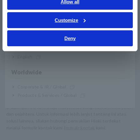
English
Allow all
untuk mengurangi risiko khusus perawatan kendaraan listrik
ภาษาไทย / ประเทศไทย
seperti sengatan listrik dan malfungsi. Membantu para teknisi
yang tidak terbiasa dengan sistem EV bertegangan tinggi
Tiếng Việt / Việt Nam
Customize
untuk memastikan keselamatan mereka dan meminimalkan
Bahasa Indonesia
kemungkinan kegagalan pada kendaraan listrik.
Selain itu, beberapa produk dilengkapi dengan fungsi
Deny
India
Bluetooth®, memungkinkan hasil pengukuran direkam sebagai
data digital. Digitalisasi menyederhanakan pelacakan dan
English
pelaporan catatan inspeksi, yang berkontribusi pada catatan
perawatan jangka panjang. Hal ini mendukung perawatan dan
Worldwide
pengelolaan kendaraan listrik serta meningkatkan
kredibilitasnya di pasar mobil bekas.
Corporate & IR / Global
Dengan diluncurkannya Alat Uji Perawatan Kendaraan Listrik,
Products & Services / Global
Hioki akan terus berkontribusi terhadap keselamatan teknisi
di lapangan serta menuju masyarakat yang lebih berkelanjutan
dan sejahtera. Untuk informasi lebih lanjut tentang ini atau
solusi lainnya, silakan hubungi perwakilan Hioki terdekat
melalui formulir kontak kami
formulir kontak
kami.