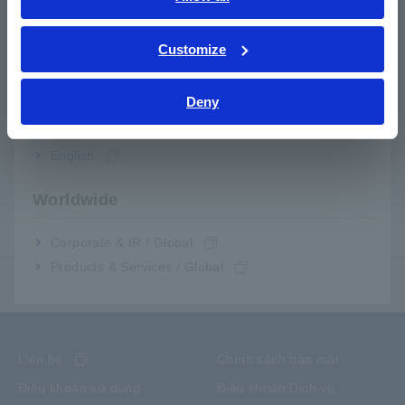
ภาษาไทย / ประเทศไทย
Các phương pháp đo cơ bản
Tiếng Việt / Việt Nam
Customize
Bahasa Indonesia
Cách kiểm tra các thiết bị thông dụng
Deny
India
Cách sử dụng các thiết bị đo
English
Dụng cụ đo
Worldwide
Ứng dụng
Corporate & IR / Global
Products & Services / Global
Menu nội dung
Liên hệ
Chính sách bảo mật
Điều khoản sử dụng
Điều khoản Dịch vụ