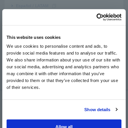
quan
Español / LATAM
Português / Brasil
Europe
This website uses cookies
English
We use cookies to personalise content and ads, to
provide social media features and to analyse our traffic.
East Asia
We also share information about your use of our site with
THIẾT BỊ GHI DẠNG SÓNG
MR8870
our social media, advertising and analytics partners who
日本語 / コーポレート・IR
​ ​
may combine it with other information that you’ve
日本語 / 製品・サービス
provided to them or that they’ve collected from your use
简体中文
of their services.
한국어
繁體中文
Kiến thức kỹ thuật
Show details
Southeast Asia, Oceania
Cơ bản về điện
English
Allow all