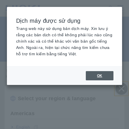
Chuyển
đến
nội
Dịch máy được sử dụng
dung
Kiểm tra mất điện của hệ
chính
Trang web này sử dụng bản dịch máy. Xin lưu ý
rằng các bản dịch có thể không phải lúc nào cũng
thống cung cấp điện liên tục
chính xác và có thể khác với văn bản gốc tiếng
Anh. Ngoài ra, hiện tại chức năng tìm kiếm chưa
(UPS)
hỗ trợ tìm kiếm bằng tiếng Việt.
Trang chủ
​ ​
Kiến Thức Kỹ Thuật
​ ​
Các ứng dụng
​ ​
OK
Kiểm tra mất điện của hệ thống cung cấp điện liên tục (UPS)
Select your region & language
A_AP_Y0018-E02.pdf
[871.68KB]
Đóng
Americas
Danh sách Sản phẩm liên
English