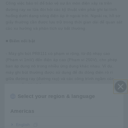
Công việc bảo trì để bảo vệ sự ăn mòn điện xảy ra trên
đường ray xe lửa đòi hỏi các kỹ thuật viên phải ghi lại tình
huống dưới dạng sóng điện áp ở ngoài trời. Ngoài ra, hồ sơ
giấy thường cần được lưu trữ trong thời gian dài để quan sát
các xu hướng và phân tích sự bất thường.
■ Điểm nổi bật
- Máy ghi bút PR8111 có phạm vi rộng, từ độ nhạy cao
(Phạm vi 1mV) đến điện áp cao (Phạm vi 250V), cho phép
bạn áp dụng nó trong nhiều ứng dụng khác nhau. Ví dụ,
máy ghi bút thường được sử dụng để đo dòng điện rò rỉ
giữa đường ray (đường ray) và các công trình ngầm của
đường sắt điện DC.
- Vì được cung cấp năng lượng bằng pin nên PR8111 có thể
Select your region & language
Đóng
được sử dụng để ghi âm ở mọi nơi trên thực địa.
Americas
English