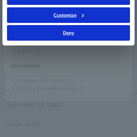
ภาษาไทย / ประเทศไทย
quan
Tiếng Việt / Việt Nam
Customize
Bahasa Indonesia
Deny
India
English
Worldwide
BÚT GHI PR8111, PR8112
​ ​
Corporate & IR / Global
Products & Services / Global
Kiến thức kỹ thuật
Cơ bản về điện