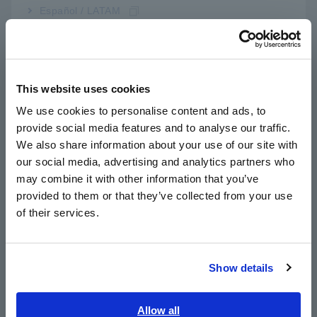
Español / LATAM
Português / Brasil
Europe
This website uses cookies
English
We use cookies to personalise content and ads, to
provide social media features and to analyse our traffic.
East Asia
We also share information about your use of our site with
our social media, advertising and analytics partners who
日本語 / コーポレート・IR
may combine it with other information that you’ve
日本語 / 製品・サービス
provided to them or that they’ve collected from your use
简体中文
of their services.
한국어
繁體中文
Bảo trì công việc bảo vệ chống ăn mòn
[1522,48KB]
Show details
Southeast Asia, Oceania
Danh sách Sản phẩm liên
English
Allow all