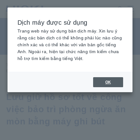
Chuyển
đến
nội
Dịch máy được sử dụng
dung
Bảo trì phòng chống ăn mòn
chính
Trang web này sử dụng bản dịch máy. Xin lưu ý
rằng các bản dịch có thể không phải lúc nào cũng
đường tàu
chính xác và có thể khác với văn bản gốc tiếng
Anh. Ngoài ra, hiện tại chức năng tìm kiếm chưa
hỗ trợ tìm kiếm bằng tiếng Việt.
Trang chủ
​ ​
Kiến Thức Kỹ Thuật
​ ​
Ứng dụng
​ ​
Đường ray tàu hỏa Bảo trì phòng chống ăn mòn
OK
Lưu giữ hồ sơ tốt về công
việc bảo trì phòng ngừa ăn
mòn bằng máy ghi bút