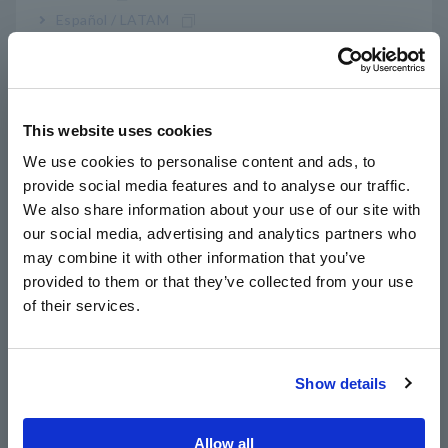
Español / LATAM
Português / Brasil
Europe
This website uses cookies
English
We use cookies to personalise content and ads, to
Por el contrario, si los estados de contacto de las
provide social media features and to analyse our traffic.
East Asia
partículas no son uniformes, las características de
We also share information about your use of our site with
frecuencia de los procesos de relajación que ocurren
our social media, advertising and analytics partners who
日本語 / コーポレート・IR
entre materiales conductores en caminos conductores
may combine it with other information that you’ve
exhibirán una distribución.
日本語 / 製品・サービス
provided to them or that they’ve collected from your use
El gráfico de Nyquist obtenido en tales condiciones
简体中文
tendrá la forma de un arco y el valor de CPE-p
of their services.
한국어
correspondiente será inferior a 1.
繁體中文
Show details
Southeast Asia, Oceania
English
Allow all