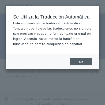
Ir
al
contenido
Se Utiliza la Traducción Automática
principal
[Análisis de suspensión de
Este sitio web utiliza traducción automática.
Tenga en cuenta que las traducciones no siempre
electrodos LIB] ¿Qué es la
son precisas y pueden diferir del texto original en
"uniformidad del proceso de
inglés. Además, actualmente la función de
búsqueda no admite búsquedas en español.
relajación"?
OK
Inicio
​ ​
Servicio y soporte
​ ​
Preguntas frecuentes
​ ​
[Análisis de suspensión de electrodos LIB] ¿Qué es la "uniformidad del
proceso de relajación"?
P
¿Qué significa la “uniformidad del proceso de
relajación” en el análisis de tinta?