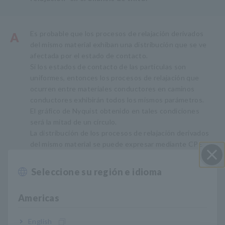
Es probable que los procesos de relajación derivados
A
del mismo material exhiban una distribución que se ve
afectada por el estado de contacto.
Si los estados de contacto de las partículas son
uniformes, entonces los procesos de relajación que
ocurren entre materiales conductores en caminos
conductores exhibirán todos los mismos parámetros.
El gráfico de Nyquist obtenido en tales condiciones
será la mitad de un círculo.
La distribución de los procesos de relajación derivados
del mismo material se puede expresar mediante CPE.
Si los estados de contacto de las partículas son
uniformes, el valor de CPE-p será 1.
Seleccione su región e idioma
Cerrar
Americas
English