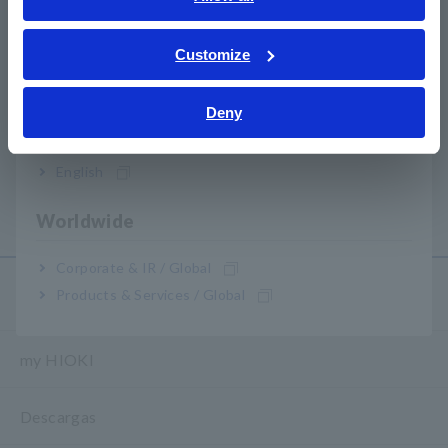
ภาษาไทย / ประเทศไทย
Tiếng Việt / Việt Nam
Customize
Bahasa Indonesia
Deny
India
Recursos Relacionados
English
-
Principios del análisis de lodos con electrodos LIB:
sistema analítico de lodos
Worldwide
Corporate & IR / Global
Servicio y asistencia
Products & Services / Global
my HIOKI
Descargas