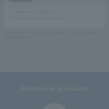
Worldwide
FT3700-20
Tipo de enfoque largo
Corporate & IR / Global
FT3701-20
Foco largo, tipo de campo preciso
Products & Services / Global
Hay una etiqueta de precaución adherida al termómetro.
Asegúrese de observar las precauciones de funcionamiento
en la etiqueta.
Asistencia al usuario