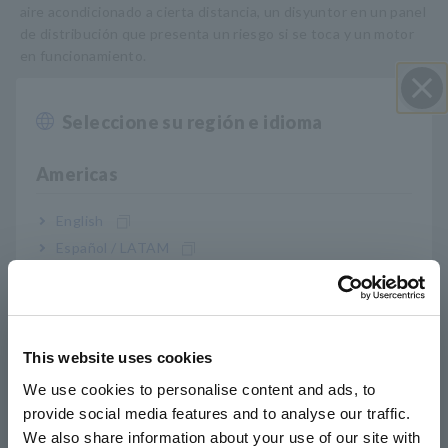
aire acondicionado a cierta distancia, un disyuntor en un panel
de distribución que presenta un riesgo si se toca y un motor
en funcionamiento.
Seleccione su región e idioma
Cerrar
Americas
English
Español / LATAM
Português / Brasil
Europe
This website uses cookies
English
Características principales
We use cookies to personalise content and ads, to
provide social media features and to analyse our traffic.
East Asia
We also share information about your use of our site with