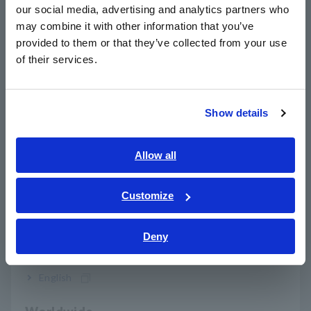
Diseño de pistola con pantalla fácil de ver
our social media, advertising and analytics partners who
日本語 / コーポレート・IR
may combine it with other information that you’ve
日本語 / 製品・サービス
provided to them or that they’ve collected from your use
简体中文
Un menú completo de funciones de medición
of their services.
한국어
básicas
繁體中文
Show details
Southeast Asia, Oceania
Pruebe fácilmente en lugares difíciles, objetos
en movimiento o donde haya peligro de
English
Allow all
descarga eléctrica
ภาษาไทย / ประเทศไทย
Tiếng Việt / Việt Nam
Customize
Bahasa Indonesia
Deny
Nº de modelo (código de
India
pedido)
English