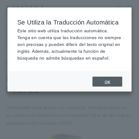
Ir
al
contenido
Se Utiliza la Traducción Automática
principal
Inicio
​ ​
Productos
​ ​
Campo magnético, temperatura, lux
​ ​
Este sitio web utiliza traducción automática.
Termómetros infrarrojos
​ ​
Tenga en cuenta que las traducciones no siempre
TERMÓMETRO INFRARROJO FT3700, FT3701
son precisas y pueden diferir del texto original en
inglés. Además, actualmente la función de
búsqueda no admite búsquedas en español.
TERMÓMETRO
INFRARROJO FT3700,
OK
FT3701
Termómetro infrarrojo sin contacto: enfoque nítido en
los puntos de medición con marcador láser de dos haces,
ideal para aplicaciones HVAC