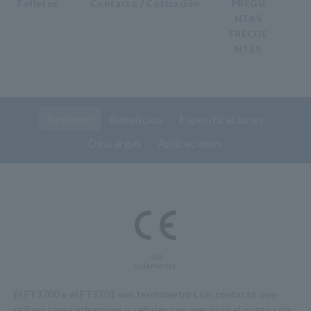
Folletos
Contacto / Cotización
PREGU
NTAS
FRECUE
NTES
Resumen
Beneficios
Especificaciones
Descargas
Aplicaciones
-20
solamente
El FT3700 y el FT3701 son termómetros sin contacto que
utilizan rayos infrarrojos y señalan con precisión el punto con