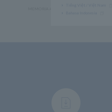
Tiếng Việt / Việt Nam
MR8848
MEMORIA Adquisidor MR8827
ESTA
Bahasa Indonesia
MR89
​ ​