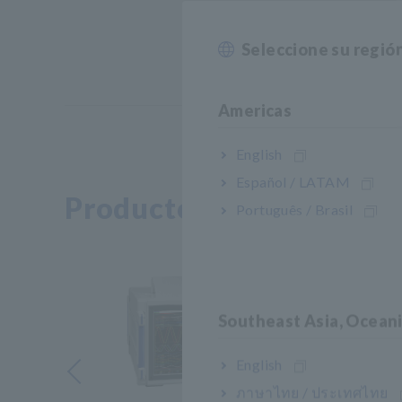
Seleccione su regió
Americas
English
Español / LATAM
Productos relacionados
Português / Brasil
Southeast Asia, Ocean
English
Anterior
ภาษาไทย / ประเทศไทย