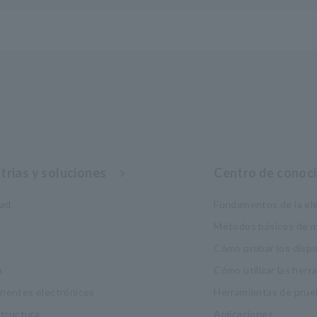
trias y soluciones
Centro de conoc
dad
Fundamentos de la ele
a
Métodos básicos de m
Cómo probar los disp
a
Cómo utilizar las her
entes electrónicos
Herramientas de prue
structura
Aplicaciones