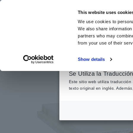
Ir
al
This website uses cookie
contenido
We use cookies to personal
principal
We also share information 
partners who may combine i
from your use of their serv
Inicio
​ ​
Productos
​ ​
Adquisición de Datos, Osciloscopios, 
Show details
Se Utiliza la Traducció
Este sitio web utiliza traducció
texto original en inglés. Adem