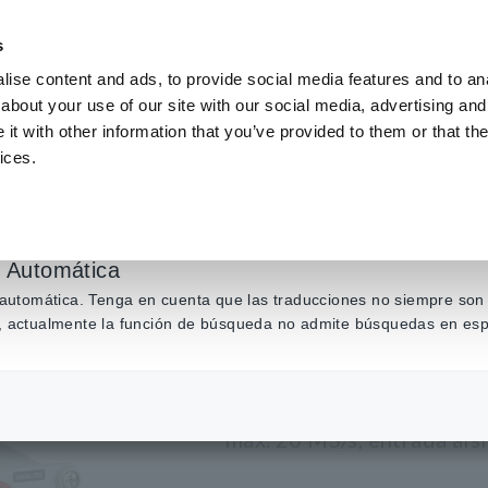
s
ise content and ads, to provide social media features and to anal
about your use of our site with our social media, advertising and
Productos
Industrias y soluciones
Centro de conocim
t with other information that you’ve provided to them or that the
ices.
Registradores de memoria
​ ​
Opciones de Registrador de Memoria
​ ​
Unida
n Automática
Unidad AN
n automática. Tenga en cuenta que las traducciones no siempre son 
ás, actualmente la función de búsqueda no admite búsquedas en esp
máx. 20 MS/s, entrada ais