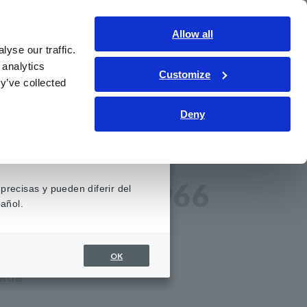
Contáctenos
Allow all
LATAM
Inicio de sesión
yse our traffic.
 analytics
Customize
iento
Servicio y asistencia
Sobre nosotros
y’ve collected
Deny
d ANALÓGICA 8966
ALÓGICA 8966
precisas y pueden diferir del
añol.
OK
lada