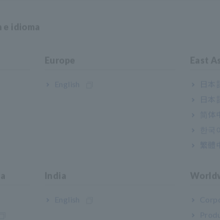
n e idioma
Europe
East A
English
日本語
日本語
简体
한국
繁體
ia
India
World
English
Corpo
Produ