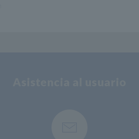
CIÓN DMM
MEMORIA Adquisidor MR
90+MR8741/MR8740
Asistencia al usuario