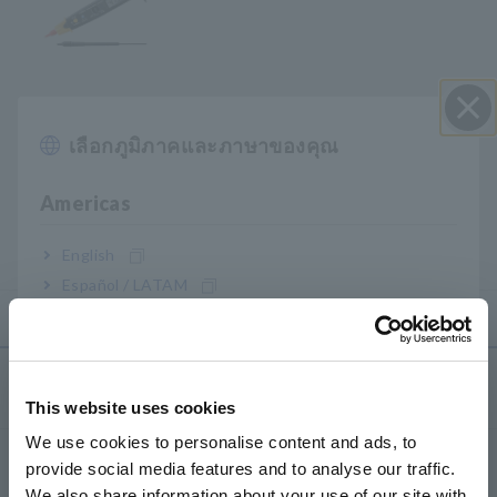
• 419.9 mV ถึง 600 V DC / 4.199 V ถึง 600 V AC
• แก้ไขโดยเฉลี่ย
เลือกภูมิภาคและภาษาของคุณ
ปิด I
• ไฟ LED สว่างเป็นพิเศษที่ปลายโพรบ
Americas
• DMM ขนาดพกพาแบบดินสอจำนวน 4199 อันสำหรับการบำรุง
รักษา การทดสอบ และงานอดิเรกทั่วไปเกี่ยวกับไฟฟ้า
• สายวัดทดสอบพันรอบด้านหลังอย่างเรียบร้อย
English
Español / LATAM
Português / Brasil
Europe
ผลิตภัณฑ์
This website uses cookies
English
We use cookies to personalise content and ads, to
เครื่องบันทึก เครื่องบันทึกข้อมูล
provide social media features and to analyse our traffic.
East Asia
We also share information about your use of our site with