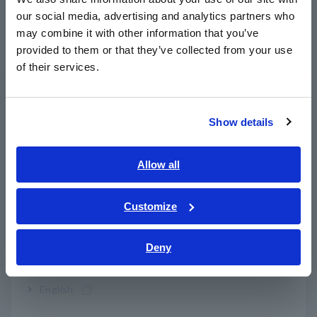
การเก็บข้อมูล, ออสซิลโลสโคป, เครื่องบันทึกข้อมูล
our social media, advertising and analytics partners who
日本語 / コーポレート・IR
เครื่องบันทึกข้อมูลหลายช่องสัญญาณ
may combine it with other information that you’ve
日本語 / 製品・サービス
provided to them or that they’ve collected from your use
เครื่องบันทึกข้อมูลขนาดพกพา เครื่องบันทึกอุณหภูมิ
简体中文
of their services.
한국어
繁體中文
LCR/เครื่องวัดความต้านทาน
Show details
เครื่องวัด LCR, เครื่องวิเคราะห์อิมพีแดนซ์, เครื่องวัด
Southeast Asia, Oceania
ความจุ
English
Allow all
เครื่องวัดความต้านทาน, เครื่องทดสอบแบตเตอรี่
ภาษาไทย / ประเทศไทย
Super Megohmmeters, อิเล็กโทรมิเตอร์,
Tiếng Việt / Việt Nam
Customize
Picoammeters
Bahasa Indonesia
ดิจิตอลมัลติมิเตอร์แบบตั้งโต๊ะ (DMM)
Deny
India
การทดสอบความปลอดภัย
English
เครื่องทดสอบความปลอดภัยทางไฟฟ้า,