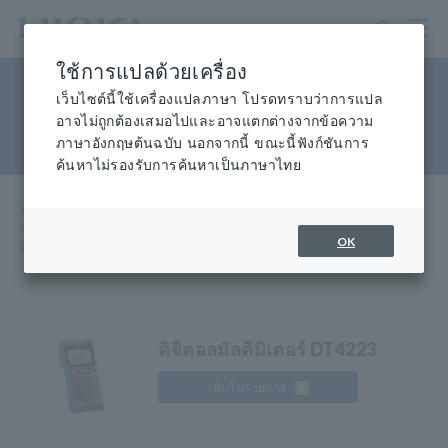
ข้าม
ไป
ที่
ใช้การแปลด้วยเครื่อง
เนื้อหา
มัลติมิเตอร์แบบดิจิตอลขนาด
หลัก
เว็บไซต์นี้ใช้เครื่องแปลภาษา โปรดทราบว่าการแปล
อาจไม่ถูกต้องเสมอไปและอาจแตกต่างจากข้อความ
กะทัดรัด
ภาษาอังกฤษต้นฉบับ นอกจากนี้ ขณะนี้ฟังก์ชันการ
ค้นหาไม่รองรับการค้นหาเป็นภาษาไทย
หน้าแรก
​ ​
ผลิตภัณฑ์
​ ​
เครื่องทดสอบ มัลติมิเตอร์ดิจิตอลแบบพกพา (DMM)
​ ​
OK
มัลติมิเตอร์ดิจิตอลขนาดกะทัดรัด
ดิจิตอลมัลติมิเตอร์ DT4223
เพิ่มในรายการ