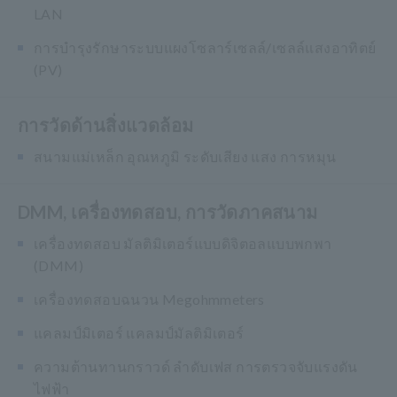
LAN
การบำรุงรักษาระบบแผงโซลาร์เซลล์/เซลล์แสงอาทิตย์
(PV)
การวัดด้านสิ่งแวดล้อม
สนามแม่เหล็ก อุณหภูมิ ระดับเสียง แสง การหมุน
DMM, เครื่องทดสอบ, การวัดภาคสนาม
เครื่องทดสอบ มัลติมิเตอร์แบบดิจิตอลแบบพกพา
(DMM)
เครื่องทดสอบฉนวน Megohmmeters
แคลมป์มิเตอร์ แคลมป์มัลติมิเตอร์
ความต้านทานกราวด์ ลำดับเฟส การตรวจจับแรงดัน
ไฟฟ้า