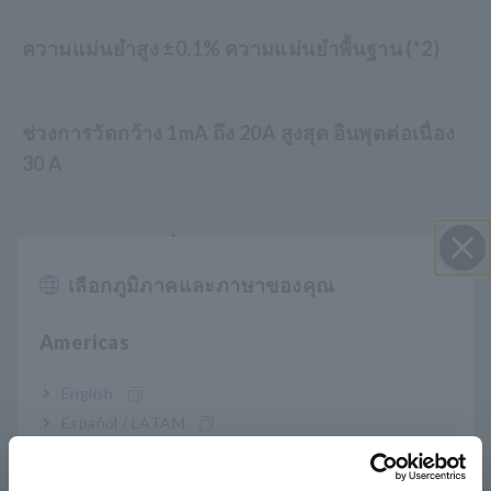
ความแม่นยำสูง ±0.1% ความแม่นยำพื้นฐาน (*2)
ช่วงการวัดกว้าง 1mA ถึง 20A สูงสุด อินพุตต่อเนื่อง
30 A
แบนด์วิดท์ความถี่กว้าง 0.1 Hz ถึง 100 kHz หรือ DC
เลือกภูมิภาคและภาษาของคุณ
ปิด I
วัดการใช้พลังงานฮาร์มอนิกและสแตนด์บายตาม
Americas
IEC62301
English
Español / LATAM
บรรลุความแม่นยำที่เหนือกว่าแม้ด้วยปัจจัยกำลังต่ำ
Português / Brasil
สำหรับการทดสอบหม้อแปลงและมอเตอร์ที่ไม่มี