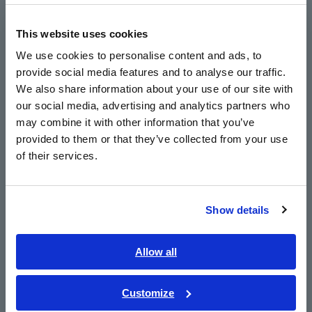
Europe
โหลด
This website uses cookies
English
We use cookies to personalise content and ads, to
การควบคุมแบบซิงโครไนซ์โดยใช้เครื่องมือสูงสุด 8
provide social media features and to analyse our traffic.
East Asia
เครื่อง
We also share information about your use of our site with
our social media, advertising and analytics partners who
日本語 / コーポレート・IR
may combine it with other information that you’ve
日本語 / 製品・サービス
ขั้วต่ออินพุทเซ็นเซอร์ภายนอกในตัวเพื่อวัดได้ถึง
provided to them or that they’ve collected from your use
简体中文
of their services.
5000 A AC (PW3335-03, PW3335-04 เท่านั้น)
한국어
繁體中文
ส่งค่าที่วัดได้ไปยังเครื่องบันทึกข้อมูล ฮิโอกิ โดยใช้
Show details
Southeast Asia, Oceania
อะแดปเตอร์ที่รองรับเทคโนโลยีไร้สาย
Bluetooth® (*3)
English
Allow all
ภาษาไทย / ประเทศไทย
Tiếng Việt / Việt Nam
Customize
Bahasa Indonesia