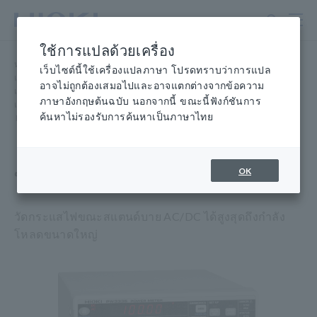
ข้าม
ไป
ที่
ใช้การแปลด้วยเครื่อง
เนื้อหา
หน้าแรก
​ ​
ผลิตภัณฑ์
​ ​
หลัก
เว็บไซต์นี้ใช้เครื่องแปลภาษา โปรดทราบว่าการแปล
เครื่องวัดกำลังไฟฟ้า เครื่องวิเคราะห์กำลังไฟฟ้า
​ ​
อาจไม่ถูกต้องเสมอไปและอาจแตกต่างจากข้อความ
เครื่องวัดกำลังไฟฟ้าความแม่นยำสูง - เครื่องวัดกำลังไฟฟ้า AC/DC เฟส
ภาษาอังกฤษต้นฉบับ นอกจากนี้ ขณะนี้ฟังก์ชันการ
เดียว
ค้นหาไม่รองรับการค้นหาเป็นภาษาไทย
​ ​
PW3335
พาวเวอร์มิเตอร์ PW3335
OK
วัดกระแสไฟขณะสแตนด์บาย AC/DC ได้สูงสุดถึงกำลัง
โหลดขนาดใหญ่