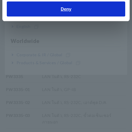
*1:
SPECpower® เป็นเครื่องหมายการค้าจดทะเบียนของ
Deny
Standard Performance Evaluation Corporation
India
*2:
สำหรับรายละเอียดทั้งหมด โปรดดูข้อกำหนด
*3:
ผลิตภัณฑ์ที่เข้ากันได้กับ LR8410 Link, Ver. 1.1 และใหม่กว่า
English
ไม่รองรับ PW3335-01
Worldwide
หมายเลขรุ่น (รหัสการสั่งซื้อ)
Corporate & IR / Global
Products & Services / Global
PW3335
LAN ในตัว, RS-232C
PW3335-01
LAN ในตัว, GP-IB
PW3335-02
LAN ในตัว, RS-232C, เอาต์พุต D/A
PW3335-03
LAN ในตัว, RS-232C, ขั้วต่อเซ็นเซอร์
ภายนอก