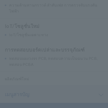
ความต้านทานกราวด์ ลำดับเฟส การตรวจจับแรงดัน
ไฟฟ้า
IoT/โซลูชั่นใหม่
IoT/โซลูชั่นเฉพาะทาง
การทดสอบบอร์ดเปล่าและบรรจุภัณฑ์
ทดสอบแผงวงจร PCB, ทดสอบความเป็นฉนวน PCB,
ทดสอบ PCBA
ผลิตภัณฑ์ใหม่
เมนูสารบัญ