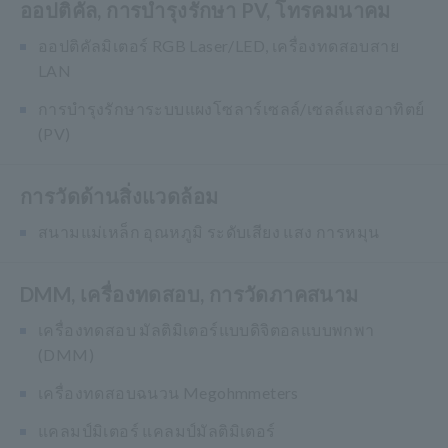
ออปติคัล, การบำรุงรักษา PV, โทรคมนาคม
ออปติคัลมิเตอร์ RGB Laser/LED, เครื่องทดสอบสาย
LAN
การบำรุงรักษาระบบแผงโซลาร์เซลล์/เซลล์แสงอาทิตย์
(PV)
การวัดด้านสิ่งแวดล้อม
สนามแม่เหล็ก อุณหภูมิ ระดับเสียง แสง การหมุน
DMM, เครื่องทดสอบ, การวัดภาคสนาม
เครื่องทดสอบ มัลติมิเตอร์แบบดิจิตอลแบบพกพา
(DMM)
เครื่องทดสอบฉนวน Megohmmeters
แคลมป์มิเตอร์ แคลมป์มัลติมิเตอร์