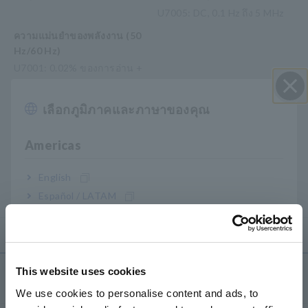
U7005: DC, 0.1 Hz ถึง 5 MHz
ความแม่นยำของพลังงาน (50
Hz/60 Hz)
U7001: 0.02% ของการอ่าน +
0.05% ของช่วง
U7005: 0.01% ของการอ่าน +
เลือกภูมิภาคและภาษาของคุณ
ปิด I
0.02% ของช่วง
Americas
วัดอินเวอร์เตอร์ SiC และ GaN และเครื่องปฏิกรณ์ / การสูญ
เสียของหม้อแปลง (U7005)
English
วัด IGBT ประสิทธิภาพสูงและอินเวอร์เตอร์พลังงานแสง
อาทิตย์ (U7001)
Español / LATAM
Português / Brasil
Europe
This website uses cookies
ผลิตภัณฑ์
English
We use cookies to personalise content and ads, to