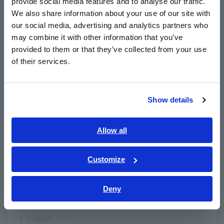
provide social media features and to analyse our traffic.
East Asia
เครื่องบันทึก เครื่องบันทึกข้อมูล
We also share information about your use of our site with
our social media, advertising and analytics partners who
日本語 / コーポレート・IR
การเก็บข้อมูล, ออสซิลโลสโคป, เครื่องบันทึกข้อมูล
may combine it with other information that you’ve
日本語 / 製品・サービス
เครื่องบันทึกข้อมูลหลายช่องสัญญาณ
provided to them or that they’ve collected from your use
简体中文
of their services.
เครื่องบันทึกข้อมูลขนาดพกพา เครื่องบันทึกอุณหภูมิ
한국어
繁體中文
LCR/เครื่องวัดความต้านทาน
Show details
Southeast Asia, Oceania
เครื่องวัด LCR, เครื่องวิเคราะห์อิมพีแดนซ์, เครื่องวัด
ความจุ
English
Allow all
ภาษาไทย / ประเทศไทย
เครื่องวัดความต้านทาน, เครื่องทดสอบแบตเตอรี่
Tiếng Việt / Việt Nam
Customize
Super Megohmmeters, อิเล็กโทรมิเตอร์,
Bahasa Indonesia
Picoammeters
Deny
India
ดิจิตอลมัลติมิเตอร์แบบตั้งโต๊ะ (DMM)
English