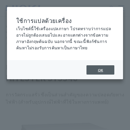
ข้าม
ไป
ที่
ใช้การแปลด้วยเครื่อง
เนื้อหา
หน้าแรก
​ ​
ผลิตภัณฑ์
​ ​
หลัก
เว็บไซต์นี้ใช้เครื่องแปลภาษา โปรดทราบว่าการแปล
เครื่องทดสอบความปลอดภัยทางไฟฟ้า เครื่องทดสอบแรงดันไฟรั่ว/
อาจไม่ถูกต้องเสมอไปและอาจแตกต่างจากข้อความ
ฉนวนไฟฟ้า/
ภาษาอังกฤษต้นฉบับ นอกจากนี้ ขณะนี้ฟังก์ชันการ
​ ​
อุปกรณ์ทดสอบการรั่วไหล
​ ​
LEAK CURRENT HiTESTER ST5540
ค้นหาไม่รองรับการค้นหาเป็นภาษาไทย
เครื่องตรวจจับกระแสรั่ว
OK
HiTESTER ST5540
การวัดกระแสรั่ว ซึ่งเป็นส่วนสำคัญของความปลอดภัยทาง
ไฟฟ้า (สำหรับอุปกรณ์ไฟฟ้าที่ใช้ในทางการแพทย์)