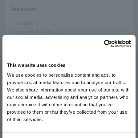
ฟังก์ชันการสลับขั้วอย่างต่อเนื่องช่วยลดรอบเวลาได้
Americas
อย่างมาก
English
Español / LATAM
รองรับกระแสไฟสูงสุด 20 A ทำให้เครื่องมือมีความ
Português / Brasil
สามารถเพียงพอสำหรับการทดสอบผลิตภัณฑ์ที่
Europe
ออกแบบให้สอดคล้องกับมาตรฐานใหม่
This website uses cookies
English
We use cookies to personalise content and ads, to
ฟังก์ชันการสื่อสารและการรองรับ I/O ภายนอกช่วย
provide social media features and to analyse our traffic.
East Asia
ให้ทำการทดสอบอัตโนมัติในสายการผลิตได้
We also share information about your use of our site with
our social media, advertising and analytics partners who
日本語 / コーポレート・IR
may combine it with other information that you’ve
日本語 / 製品・サービス
provided to them or that they’ve collected from your use
简体中文
of their services.
*1:
ตั้งแต่วันที่ 1 มิถุนายน 2555 อุปกรณ์ไฟฟ้าทางการแพทย์ที่
한국어
จำหน่ายในสหภาพยุโรปจะต้องปฏิบัติตาม) รุ่น ST5540
繁體中文
สอดคล้องกับ IEC 60601-1:2005+ A1:2012 (Ed 3.1) และ