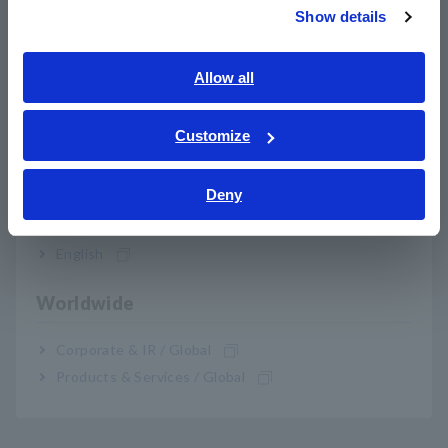
IEC 62353 ของปี 2017
Show details
Southeast Asia, Oceania
English
Allow all
หมายเลขรุ่น (รหัสการสั่งซื้อ)
ภาษาไทย / ประเทศไทย
Tiếng Việt / Việt Nam
Customize
Bahasa Indonesia
ST5540
สำหรับใช้ทางการแพทย์และอุปกรณ์ไฟฟ้า
Deny
India
หมายเหตุ: ภาพถ่ายแสดงถึงผลิตภัณฑ์เวอร์ชันภาษาญี่ปุ่น
ผลิตภัณฑ์เวอร์ชันของประเทศอื่น ๆ ไม่มีเต้าเสียบที่แผงด้านหน้า
English
หมายเหตุ: ใช้หม้อแปลงแยกเสมอเมื่อทำการวัดกระแสรั่วสำหรับ
อุปกรณ์ไฟฟ้าที่ใช้ในทางการแพทย์ ST5540 ไม่รวมหม้อแปลงแยก
Worldwide
เมื่อทำการวัดอุปกรณ์ไฟฟ้าที่ใช้ในทางการแพทย์ ให้ใช้หม้อแปลง
แยกแบบสเต็ปอัพหรือส่วนประกอบที่คล้ายกันซึ่งทำงานที่ 110%
ของแรงดันไฟฟ้าที่กำหนดเป็นแหล่งจ่ายไฟสำหรับอุปกรณ์ที่
Corporate & IR / Global
ทดสอบ
Products & Services / Global