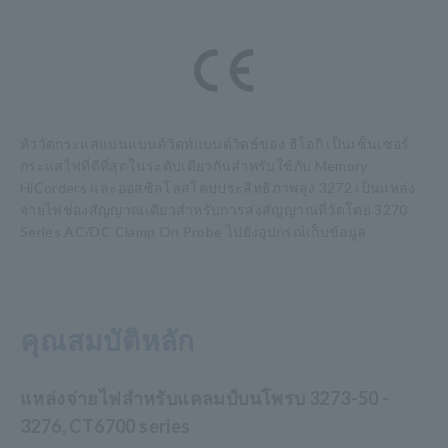
หัววัดกระแสแบนแบนด์วิดท์แบนด์วิดธ์ของ ฮิโอกิ เป็นเซ็นเซอร์
กระแสไฟที่ดีที่สุดในระดับเดียวกันสำหรับใช้กับ Memory
HiCorders และออสซิลโลสโคปประสิทธิภาพสูง 3272 เป็นแหล่ง
จ่ายไฟช่องสัญญาณเดียวสำหรับการส่งสัญญาณที่วัดโดย 3270
Series AC/DC Clamp On Probe ไปยังอุปกรณ์เก็บข้อมูล
คุณสมบัติหลัก
แหล่งจ่ายไฟสำหรับแคลมป์บนโพรบ 3273-50 -
3276, CT6700 series