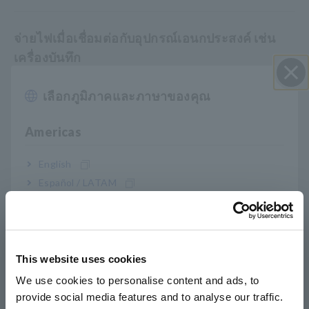
จ่ายไฟเมื่อเชื่อมต่อกับอุปกรณ์เอนกประสงค์ เช่น
เครื่องบันทึก
เลือกภูมิภาคและภาษาของคุณ
ปิด I
หมายเลขรุ่น (รหัสการสั่งซื้อ)
Americas
English
3272
Español / LATAM
Português / Brasil
หมายเหตุ: ผลิตภัณฑ์เหล่านี้ไม่สามารถใช้คนเดียวได้ ในการวัด
กระแส จำเป็นต้องใช้เซ็นเซอร์กระแสที่เข้ากันได้
Europe
This website uses cookies
English
We use cookies to personalise content and ads, to
provide social media features and to analyse our traffic.
East Asia