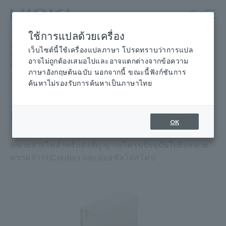
ข้าม
ไป
ที่
ใช้การแปลด้วยเครื่อง
เนื้อหา
หน้าแรก
​ ​
ผลิตภัณฑ์
​ ​
หลัก
เว็บไซต์นี้ใช้เครื่องแปลภาษา โปรดทราบว่าการแปล
โพรบ/เซ็นเซอร์ วัดกระแส วัดกระแสไฟฟ้า หัววัดแรงดันไฟฟ้า เซ็นเซอร์
อาจไม่ถูกต้องเสมอไปและอาจแตกต่างจากข้อความ
CAN
ภาษาอังกฤษต้นฉบับ นอกจากนี้ ขณะนี้ฟังก์ชันการ
​ ​
แหล่งจ่ายไฟสำหรับเซ็นเซอร์วัดกระแส
​ ​
ไฟฟ้า แหล่งจ่ายไฟ 3272
ค้นหาไม่รองรับการค้นหาเป็นภาษาไทย
เพาเวอร์ซัพพลาย 3272
OK
หน่วยจ่ายไฟสำหรับส่งสัญญาณโพรบปัจจุบันไปยังหน่วย
ความจำ HiCorders และออสซิลโลสโคป