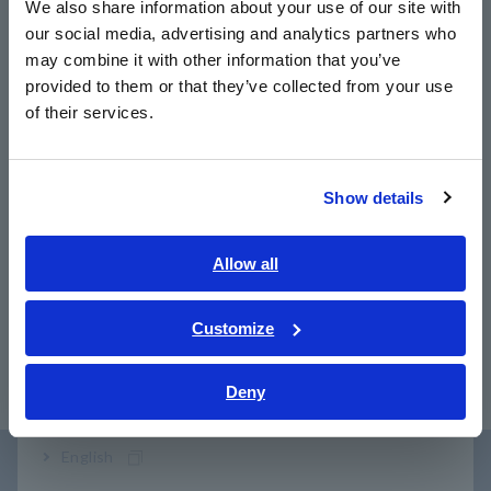
We also share information about your use of our site with
our social media, advertising and analytics partners who
日本語 / コーポレート・IR
may combine it with other information that you’ve
日本語 / 製品・サービス
provided to them or that they’ve collected from your use
ผลิตภัณฑ์ ที่เกี่ยวข้อง
简体中文
of their services.
한국어
繁體中文
Show details
Southeast Asia, Oceania
หน้า
ถัดไป ก่อน
English
Allow all
โพรบปัจจุบัน CT6701
เพาเวอร์ซัพพลาย 3269
แค
ภาษาไทย / ประเทศไทย
O
Tiếng Việt / Việt Nam
Customize
​ ​
Bahasa Indonesia
Deny
India
English