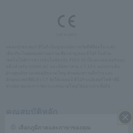
CAT III 600 V
แคลมป์เซนเซอร์ ฮิโอกิ เป็นอุปกรณ์ตรวจวัดที่ดีที่สุดในระดับ
เดียวกัน โดยผสมผสานความเชี่ยวชาญของ ฮิโอกิ ในด้าน
เทคโนโลยีการตรวจจับในปัจจุบัน 9290-10 เป็นอะแดปเตอร์แบบ
หนีบสำหรับ 1500A AC และมีอัตราส่วน CT 10:1 นอกจากเส้น
ผ่านศูนย์กลางแคลมป์ขนาดใหญ่ ลักษณะความถี่กว้าง และ
ลักษณะเฟสที่ดีแล้ว CT ยังให้แคลมป์ ฮิโอกิ บนมิเตอร์ไฟฟ้าที่มี
ช่วงขยายและการวัดกระแสขนาดใหญ่ได้อย่างน่าเชื่อถือ
คุณสมบัติหลัก
เลือกภูมิภาคและภาษาของคุณ
ปิด I
จ่ายกระแสไฟขนาดใหญ่ 1,000 A AC อย่างต่อเนื่อง