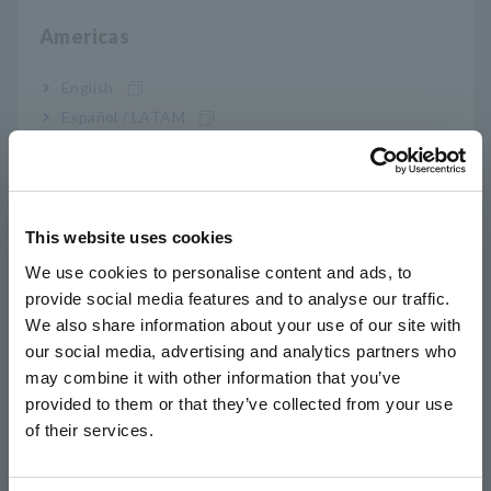
(1,500 A เป็นเวลา 5 นาที) ที่อัตราส่วน CT 10:1
Americas
English
ขยายช่วงการวัดของแคลมป์แอมป์มิเตอร์ปกติ
Español / LATAM
Português / Brasil
คุณสมบัติเฟสที่ยอดเยี่ยมที่สามารถใช้เพื่อขยายช่วง
Europe
การวัดมิเตอร์ไฟฟ้า
This website uses cookies
English
We use cookies to personalise content and ads, to
provide social media features and to analyse our traffic.
East Asia
หมายเลขรุ่น (รหัสการสั่งซื้อ)
We also share information about your use of our site with
our social media, advertising and analytics partners who
日本語 / コーポレート・IR
may combine it with other information that you’ve
日本語 / 製品・サービス
provided to them or that they’ve collected from your use
9290-10
简体中文
of their services.
한국어
繁體中文