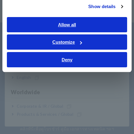
Show details
Southeast Asia, Oceania
English
Allow all
ภาษาไทย / ประเทศไทย
การสนับสนุนผู้ใช้
Tiếng Việt / Việt Nam
Customize
Bahasa Indonesia
Deny
India
English
Worldwide
ดาวน์โหลด
Corporate & IR / Global
Products & Services / Global
​ ​
คลิกที่นี่เพื่อดูโบรชัวร์ คู่มือ เอกสารทางเทคนิค ฯลฯ