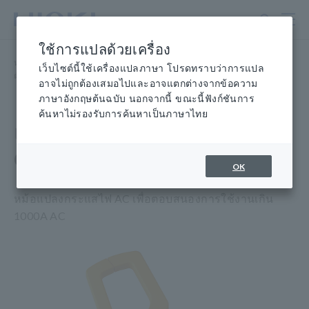
ข้าม
ไป
ที่
ใช้การแปลด้วยเครื่อง
เนื้อหา
หน้าแรก
​ ​
ผลิตภัณฑ์
​ ​
แคลมป์มิเตอร์, มัลติมิเตอร์แบบแคลมป์
​ ​
หลัก
เว็บไซต์นี้ใช้เครื่องแปลภาษา โปรดทราบว่าการแปล
ตัวเลือกการวัดกระแสไฟฟ้า AC
​ ​
อะแดปเตอร์ CLAMP ON 9290-10
อาจไม่ถูกต้องเสมอไปและอาจแตกต่างจากข้อความ
ภาษาอังกฤษต้นฉบับ นอกจากนี้ ขณะนี้ฟังก์ชันการ
ค้นหาไม่รองรับการค้นหาเป็นภาษาไทย
แคลมป์ที่อแดปเตอร์ CLAMP
ON
OK
หม้อแปลงกระแสไฟ AC เพื่อตอบสนองการใช้งานเกิน
1000A AC