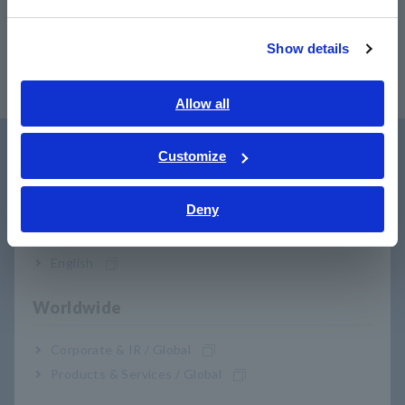
繁體中文
Show details
Southeast Asia, Oceania
English
Allow all
ภาษาไทย / ประเทศไทย
Tiếng Việt / Việt Nam
Customize
Fasilitas untuk Pengguna
Bahasa Indonesia
Deny
India
English
Worldwide
Corporate & IR / Global
Download
Products & Services / Global
​ ​