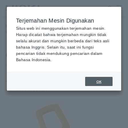
Lewati
ke
konten
Terjemahan Mesin Digunakan
utama
Beranda
​ ​
Produk
​ ​
Tang Ampere, Clamp Multimeter
​ ​
Situs web ini menggunakan terjemahan mesin.
Opsional Pengukuran Arus AC
​ ​
ADAPTOR Clamp ON 9290-10
Harap dicatat bahwa terjemahan mungkin tidak
selalu akurat dan mungkin berbeda dari teks asli
bahasa Inggris. Selain itu, saat ini fungsi
Clamp ON ADAPTOR 9290-
pencarian tidak mendukung pencarian dalam
Bahasa Indonesia.
10
OK
Trafo Arus AC untuk Memenuhi Aplikasi Penggunaan
AC Melebihi 1000A