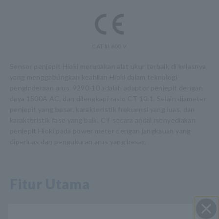
CAT III 600 V
Sensor penjepit Hioki merupakan alat ukur terbaik di kelasnya
yang menggabungkan keahlian Hioki dalam teknologi
penginderaan arus. 9290-10 adalah adaptor penjepit dengan
daya 1500A AC, dan dilengkapi rasio CT 10:1. Selain diameter
penjepit yang besar, karakteristik frekuensi yang luas, dan
karakteristik fase yang baik, CT secara andal menyediakan
penjepit Hioki pada power meter dengan jangkauan yang
diperluas dan pengukuran arus yang besar.
Fitur Utama
Output arus besar 1.000 A AC terus menerus