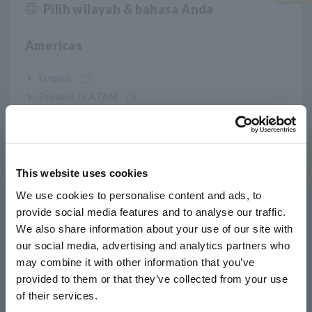
Pilih wilayah & bahasa Anda
(1.500 A selama 5 menit) pada rasio CT 10:1
Close
Americas
Perluas rentang pengukuran amperemeter
English
penjepit normal
Español / LATAM
Português / Brasil
Karakteristik fase yang sangat baik yang dapat
Europe
digunakan untuk memperluas rentang
This website uses cookies
pengukuran meteran listrik
English
We use cookies to personalise content and ads, to
provide social media features and to analyse our traffic.
East Asia
We also share information about your use of our site with
Nomor Model (Kode Pesanan)
our social media, advertising and analytics partners who
日本語 / コーポレート・IR
may combine it with other information that you’ve
日本語 / 製品・サービス
provided to them or that they’ve collected from your use
简体中文
of their services.
9290-10
한국어