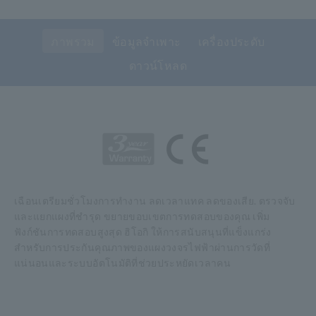
ภาพรวม
ข้อมูลจำเพาะ
เครื่องประดับ
ดาวน์โหลด
เฉือนเตรียมชั่วโมงการทำงาน ลดเวลาแทค ลดของเสีย. ตรวจจับ
และแยกแผงที่ชำรุด ขยายขอบเขตการทดสอบของคุณ เพิ่ม
ฟังก์ชันการทดสอบสูงสุด ฮิโอกิ ให้การสนับสนุนที่แข็งแกร่ง
สำหรับการประกันคุณภาพของแผงวงจรไฟฟ้าผ่านการวัดที่
แน่นอนและระบบอัตโนมัติที่ช่วยประหยัดเวลาคน