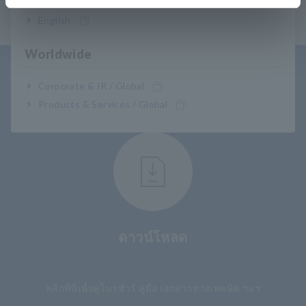
English
Worldwide
การสนับสนุนผู้ใช้
Corporate & IR / Global
Products & Services / Global
ดาวน์โหลด
​ ​
คลิกที่นี่เพื่อดูโบรชัวร์ คู่มือ เอกสารทางเทคนิค ฯลฯ