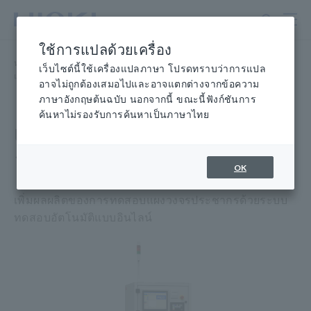
ข้าม
ไป
ที่
ใช้การแปลด้วยเครื่อง
เนื้อหา
หน้าแรก
​ ​
ผลิตภัณฑ์
​ ​
บอร์ดเปล่า บรรจุภัณฑ์ การทดสอบบอร์ด
​ ​
หลัก
เว็บไซต์นี้ใช้เครื่องแปลภาษา โปรดทราบว่าการแปล
แบบมีประชากร เครื่องทดสอบ
​ ​
วงจรแบบมีประชากร FA1220-11
อาจไม่ถูกต้องเสมอไปและอาจแตกต่างจากข้อความ
ภาษาอังกฤษต้นฉบับ นอกจากนี้ ขณะนี้ฟังก์ชันการ
ค้นหาไม่รองรับการค้นหาเป็นภาษาไทย
เครื่องทดสอบในวงจร FA1220-
11
OK
เพิ่มผลผลิตของการทดสอบแผงวงจรประชากรด้วยระบบ
ทดสอบอัตโนมัติแบบอินไลน์