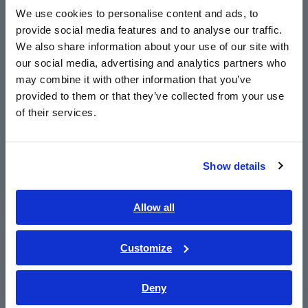
English
ปกป้องผู้คน ผลิตภัณฑ์ และสายงานด้วยคุณสมบัติ
We use cookies to personalise content and ads, to
ด้านความปลอดภัยมากมาย
provide social media features and to analyse our traffic.
East Asia
We also share information about your use of our site with
our social media, advertising and analytics partners who
日本語 / コーポレート・IR
may combine it with other information that you’ve
ฟังก์ชันสนับสนุนการสร้างข้อมูล: ฟังก์ชัน ATG
日本語 / 製品・サービス
provided to them or that they’ve collected from your use
简体中文
of their services.
한국어
繁體中文
หมายเลขรุ่น (รหัสการสั่งซื้อ)
Show details
Southeast Asia, Oceania
FA1220-11
English
Allow all
ภาษาไทย / ประเทศไทย
FA1220-11 ไม่มีไดรฟ์ซีดีหรือดีวีดี คุณจะต้องจัดเตรียมไดรฟ์ซีดี
Tiếng Việt / Việt Nam
Customize
หรือดีวีดีภายนอกเพื่อใช้ดิสก์แอปพลิเคชันที่ให้มา
Bahasa Indonesia
Deny
India