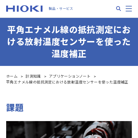
Skip
Search
M
製品・サービス
to
main
content
平角エナメル線の抵抗測定にお
ける放射温度センサーを使った
温度補正
ホーム
計測知識
アプリケーションノート
平角エナメル線の抵抗測定における放射温度センサーを使った温度補正
課題