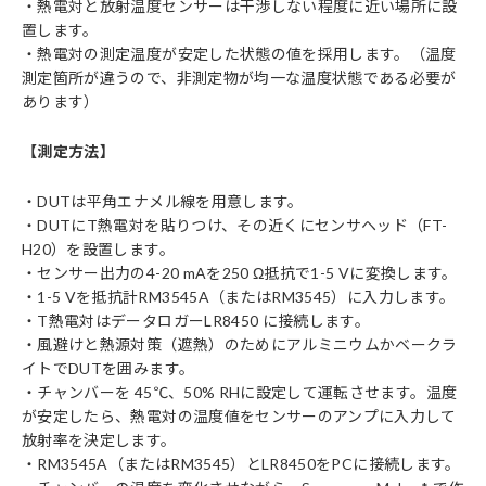
・熱電対と放射温度センサーは干渉しない程度に近い場所に設
置します。
・熱電対の測定温度が安定した状態の値を採用します。（温度
測定箇所が違うので、非測定物が均一な温度状態である必要が
あります）
【測定方法】
・DUTは平角エナメル線を用意します。
・DUTにT熱電対を貼りつけ、その近くにセンサヘッド（FT-
H20）を設置します。
・センサー出力の4-20 mAを250 Ω抵抗で1-5 Vに変換します。
・1-5 Vを抵抗計RM3545A（またはRM3545）に入力します。
・T熱電対はデータロガーLR8450 に接続します。
・風避けと熱源対策（遮熱）のためにアルミニウムかベークラ
イトでDUTを囲みます。
・チャンバーを 45℃、50% RHに設定して運転させます。温度
が安定したら、熱電対の温度値をセンサーのアンプに入力して
放射率を決定します。
・RM3545A（またはRM3545）とLR8450をPCに接続します。