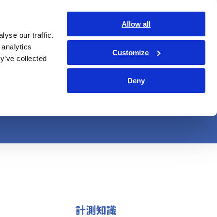
日本語
ログイン
お問い合わせ
Allow all
yse our traffic.
サービス・サポート
コーポレート・IR
Search Op
 analytics
Customize
y’ve collected
ショナー（PCS）
Deny
計測知識