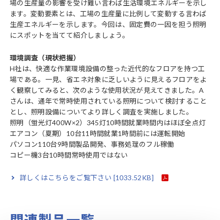
場の生産量の影響を受け難い言わば生活環境エネルギーを示し
ます。変動要素とは、工場の生産量に比例して変動する言わば
生産エネルギーを示します。今回は、固定費の一因を担う照明
にスポットを当てて紹介しましょう。
環境調査（現状把握）
H社は、快適な作業環境設備の整った近代的なフロアを持つ工
場である。一見、省エネ対象に乏しいように見えるフロアをよ
く観察してみると、次のような使用状況が見えてきました。A
さんは、通年で常時使用されている照明について検討すること
とし、照明設備についてより詳しく調査を実施しました。
照明（蛍光灯400W×2）345灯10時間就業時間内はほぼ全点灯
エアコン（夏期）10台11時間就業1時間前には運転開始
パソコン110台9時間製品開発、事務処理のフル稼働
コピー機3台10時間常時使用ではない
詳しくはこちらをご覧下さい
[1033.52KB]