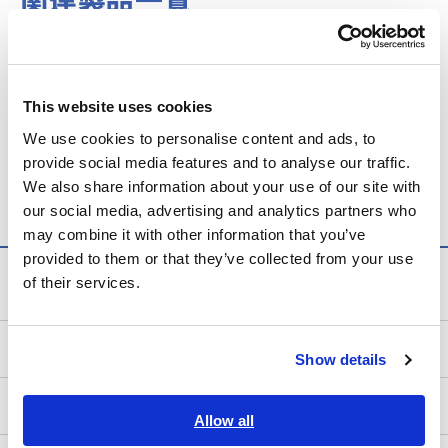
関連製品一覧
This website uses cookies
We use cookies to personalise content and ads, to
provide social media features and to analyse our traffic.
クランプオンパワーロガー
クランプオンパワーロガー
PW3360
PW3365
We also share information about your use of our site with
our social media, advertising and analytics partners who
may combine it with other information that you’ve
provided to them or that they’ve collected from your use
計測知識
of their services.
電気の基礎
Show details
測定方法
Allow all