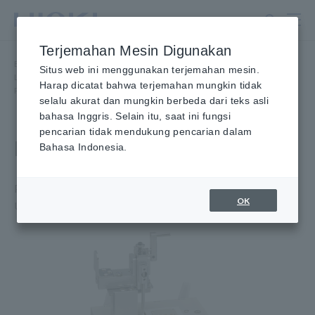
Lewati
ke
konten
Terjemahan Mesin Digunakan
utama
Beranda
​ ​
Produk
​ ​
Situs web ini menggunakan terjemahan mesin.
LCR Meter, Impedance Analyzer, Kapasitansi Meter
​ ​
Harap dicatat bahwa terjemahan mungkin tidak
Perlengkapan Uji atau Probe
​ ​
SMD TEST FIXTURE IM9100
selalu akurat dan mungkin berbeda dari teks asli
bahasa Inggris. Selain itu, saat ini fungsi
pencarian tidak mendukung pencarian dalam
FIXTURE UJI SMD IM9100
Bahasa Indonesia.
Pengujian Empat Kabel Presisi Tinggi untuk Komponen
OK
Ultra Kecil dari 01005 (inci)