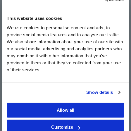
Europe
IM9100
This website uses cookies
English
We use cookies to personalise content and ads, to
Catatan: Produk ini dibuat berdasarkan pesanan. Mohon
provide social media features and to analyse our traffic.
East Asia
konfirmasi spesifikasi dan waktu pengiriman dengan
We also share information about your use of our site with
distributor atau reseller resmi Hioki Anda.
our social media, advertising and analytics partners who
日本語 / コーポレート・IR
may combine it with other information that you’ve
日本語 / 製品・サービス
provided to them or that they’ve collected from your use
简体中文
of their services.
한국어
繁體中文
Show details
Southeast Asia, Oceania
Produk-Produk Terkait
English
Allow all
ภาษาไทย / ประเทศไทย
Tiếng Việt / Việt Nam
Customize