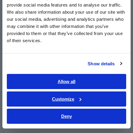
fase untuk catu daya 3 fase secara sekilas
provide social media features and to analyse our traffic.
East Asia
We also share information about your use of our site with
our social media, advertising and analytics partners who
日本語 / コーポレート・IR
Sinyal bip intermiten fase positif; sinyal nada
may combine it with other information that you’ve
日本語 / 製品・サービス
kontinu fase terbalik
provided to them or that they’ve collected from your use
简体中文
of their services.
한국어
繁體中文
Basis magnet memungkinkan instrumen
diamankan pada panel distribusi
Show details
Southeast Asia, Oceania
English
Allow all
ภาษาไทย / ประเทศไทย
Nomor Model (Kode Pesanan)
Tiếng Việt / Việt Nam
Customize
Bahasa Indonesia
PD3129
Deny
India