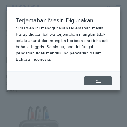
Lewati
ke
konten
Terjemahan Mesin Digunakan
utama
Beranda
Produk
​ ​
Tahanan
​ ​
Situs web ini menggunakan terjemahan mesin.
Ground Resistance, Rotasi Fase, Deteksi Tegangan
​ ​
Harap dicatat bahwa terjemahan mungkin tidak
Meter Rotasi Fase, Detektor Fasa
​ ​
DETEKTOR FASE PD3129
selalu akurat dan mungkin berbeda dari teks asli
bahasa Inggris. Selain itu, saat ini fungsi
pencarian tidak mendukung pencarian dalam
DETEKTOR FASA PD3129
Bahasa Indonesia.
Pengukur Rotasi Fase dengan Panah yang Mudah Dibaca
OK
dan Klip Kontak Non-Logam untuk Saluran 70 V hingga
600 V