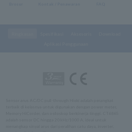
Brosur
Kontak / Penawaran
FAQ
Ringkasan
Spesifikasi
Aksesoris
Download
Aplikasi Penggunaan
Sensor arus AC/DC pull-through Hioki adalah perangkat
terbaik di kelasnya untuk digunakan dengan power meter,
Memory HiCorder, dan osiloskop berkinerja tinggi. CT6865
adalah sensor DC hingga 20 kHz/1000 A, ideal untuk
menangkap sinyal arus dari peralihan catu daya, inverter,