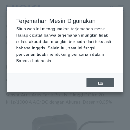
Lewati
ke
konten
Terjemahan Mesin Digunakan
utama
Rumah
​ ​
Produk
​ ​
Situs web ini menggunakan terjemahan mesin.
Probe/Sensor Arus, Probe Tegangan, Sensor CAN
​ ​
Harap dicatat bahwa terjemahan mungkin tidak
Pass-through Akurasi Tinggi
​ ​
selalu akurat dan mungkin berbeda dari teks asli
CURRENT SENSOR ARUS AC/DC CT6865
bahasa Inggris. Selain itu, saat ini fungsi
pencarian tidak mendukung pencarian dalam
Bahasa Indonesia.
CURRENT SENSOR ARUS
AC/DC CT6865
OK
Sensor Arus Arus Tarik Presisi Tinggi DC ke 20
kHz/1000 A AC/DC dengan Akurasi Dasar ±0,05%