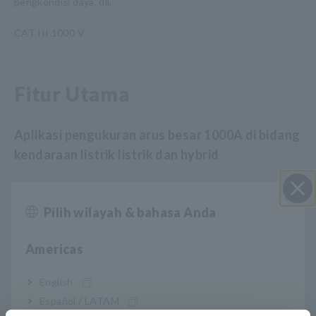
pengkondisi daya, dll.
CAT III 1000 V
Fitur Utama
Aplikasi pengukuran arus besar 1000A di bidang
kendaraan listrik listrik dan hybrid
Kisaran suhu pengoperasian -30 ° C hingga 85 °
Pilih wilayah & bahasa Anda
Close
C
Americas
Presisi super tinggi, akurasi amplitudo ±0,05%,
English
Español / LATAM
akurasi fase ±0,2°