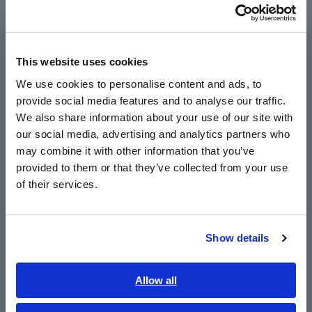
Português / Brasil
Europe
Bandwidth DC hingga 20 kHz dengan
karakteristik frekuensi yang sangat baik
This website uses cookies
English
We use cookies to personalise content and ads, to
provide social media features and to analyse our traffic.
East Asia
Ideal untuk evaluasi pembangkit tenaga surya
We also share information about your use of our site with
dan sel bahan bakar untuk mengukur pengisian
our social media, advertising and analytics partners who
日本語 / コーポレート・IR
may combine it with other information that you’ve
dan pengosongan baterai dan sisi sekunder
日本語 / 製品・サービス
provided to them or that they’ve collected from your use
inverter
简体中文
of their services.
한국어
繁體中文
Untuk mengamati bentuk gelombang yang akan
Show details
digunakan dengan osiloskop atau Memory
Southeast Asia, Oceania
HiCorders (gunakan dengan SENSOR UNIT)
English
Allow all
ภาษาไทย / ประเทศไทย