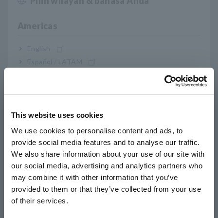
Pilih wilayah & bahasa Anda
Close
3 kali kapasitas memori dari pendahulunya
Americas
(Rekam 60.000 data per channel)
English
Español / LATAM
Rekam tanpa fluktuasi yang hilang dalam mode
Português / Brasil
STAT
Europe
This website uses cookies
English
Data pengukuran dipertahankan bahkan
We use cookies to personalise content and ads, to
setelah baterai mati
provide social media features and to analyse our traffic.
East Asia
We also share information about your use of our site with
our social media, advertising and analytics partners who
日本語 / コーポレート・IR
Pencadangan tanpa khawatir menyimpan data
may combine it with other information that you’ve
日本語 / 製品・サービス
provided to them or that they’ve collected from your use
yang direkam bahkan jika pengukuran baru
简体中文
of their services.
dimulai secara tidak sengaja
한국어