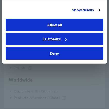
繁體中文
Show details
Southeast Asia, Oceania
*
Aksesori opsional diperlukan dan dijual terpisah.
English
Allow all
ภาษาไทย / ประเทศไทย
Nomor Model (Kode Pesanan)
Tiếng Việt / Việt Nam
Customize
Bahasa Indonesia
Deny
LR5041
Dihentikan produksinya, ±50 mV DC
India
LR5042
Dihentikan produksinya, ±5 V DC
English
LR5043
Dihentikan produksinya, ±50 V DC
Worldwide
Catatan: Adaptor Komunikasi LR5091 atau Kolektor Data
Corporate & IR / Global
LR5092-20 diperlukan untuk mentransfer data dari Logger
Products & Services / Global
seri LR5000 ke PC.