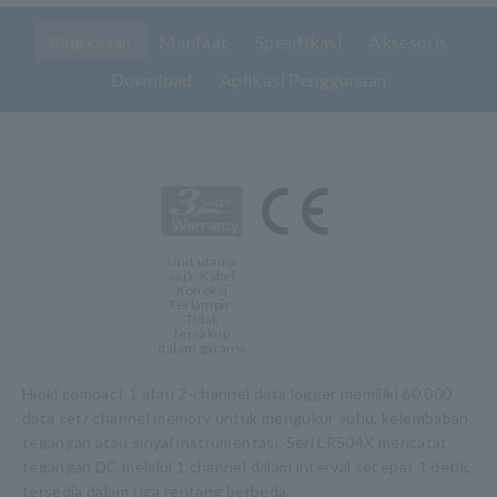
Ringkasan
Manfaat
Spesifikasi
Aksesoris
Download
Aplikasi Penggunaan
Unit utama
saja. Kabel
Koneksi
Terlampir:
Tidak
tercakup
dalam garansi
Hioki compact 1 atau 2-channel data logger memiliki 60.000
data set/ channel memory untuk mengukur suhu, kelembaban,
tegangan atau sinyal instrumentasi. Seri LR504X mencatat
tegangan DC melalui 1 channel dalam interval secepat 1 detik,
tersedia dalam tiga rentang berbeda.