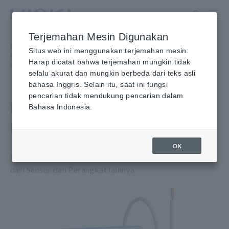
Lewati
ke
konten
Terjemahan Mesin Digunakan
utama
Beranda
​ ​
Produk
​ ​
Data Logger Kompak, Data Logger Suhu
​ ​
Situs web ini menggunakan terjemahan mesin.
Perekam Data Kompak Seri
​ ​
Harap dicatat bahwa terjemahan mungkin tidak
PENCATAT TEGANGAN LR5041, LR5042, LR5043
selalu akurat dan mungkin berbeda dari teks asli
bahasa Inggris. Selain itu, saat ini fungsi
pencarian tidak mendukung pencarian dalam
LOGGER TEGANGAN
Bahasa Indonesia.
LR5041, LR5042, LR5043
OK
Rekam Sinyal Instrumentasi dan Ukur Output Analog
dari Sensor dan Perangkat lainnya