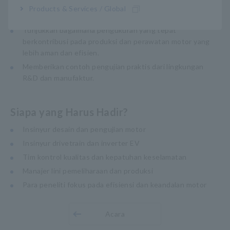
mengevaluasi resistansi isolasi, keseimbangan belitan,
Products & Services / Global
dan karakteristik kehilangan.
Tunjukkan bagaimana pengukuran yang tepat
berkontribusi pada produksi dan perawatan motor yang
lebih aman dan efisien.
Memberikan contoh pengujian praktis dari lingkungan
R&D dan manufaktur.
Siapa yang Harus Hadir?
Insinyur desain dan pengujian motor
Insinyur drivetrain dan inverter EV
Tim kontrol kualitas dan kepatuhan keselamatan
Manajer lini pemeliharaan dan produksi
Para peneliti fokus pada efisiensi dan keandalan motor
Acara