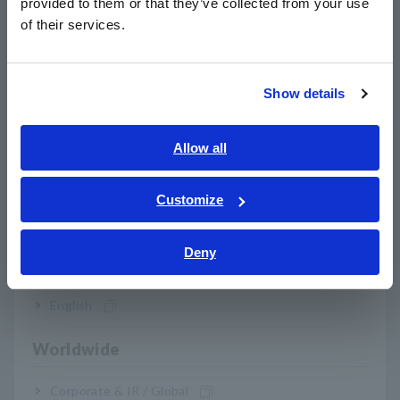
provided to them or that they’ve collected from your use
简体中文
jangka panjang.
of their services.
한국어
繁體中文
Detail Webinar
Show details
Southeast Asia, Oceania
Tanggal: Kamis, 20 November 2025
Waktu: 14:00 PM hingga 15:00 PM
Waktu Singapura
English
(SGT)
Allow all
ภาษาไทย / ประเทศไทย
Lokasi: Online (Zoom)
Tiếng Việt / Việt Nam
Bahasa: Inggris
Customize
Bahasa Indonesia
Daftar sekarang!
Deny
India
English
Apa yang Akan Anda Pelajari:
Menyoroti pentingnya pengujian keselamatan dan
Worldwide
efisiensi motor dalam aplikasi modern.
Tunjukkan instrumen pengujian inovatif Hioki untuk
Corporate & IR / Global