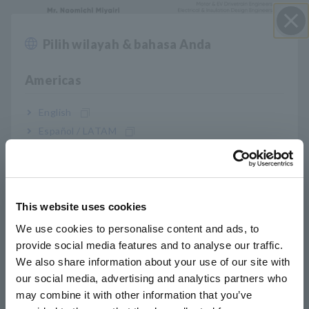
Pilih wilayah & bahasa Anda
Close
Americas
Dengan pergeseran global menuju elektrifikasi, motor listrik
English
menggerakkan segala hal, mulai dari kendaraan listrik (EV) dan
Español / LATAM
robot industri hingga peralatan rumah tangga. Seiring
Português / Brasil
meningkatnya tuntutan kinerja, keselamatan motor dan
efisiensi energi telah menjadi indikator kualitas yang krusial.
Europe
Kesalahan tersembunyi seperti resistansi, induktansi,
resistansi isolasi, lonjakan arus, dan pelepasan muatan parsial
This website uses cookies
tidak hanya mengurangi efisiensi tetapi juga dapat
English
menyebabkan risiko keselamatan yang serius atau kegagalan
We use cookies to personalise content and ads, to
operasional.
provide social media features and to analyse our traffic.
East Asia
We also share information about your use of our site with
Solusi pengujian motor inovatif Hioki memungkinkan para
our social media, advertising and analytics partners who
日本語 / コーポレート・IR
teknisi untuk mengevaluasi integritas kelistrikan, mendeteksi
may combine it with other information that you’ve
日本語 / 製品・サービス
potensi bahaya sejak dini, dan memastikan keandalan motor