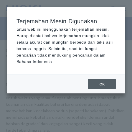
Lewati
ke
konten
Terjemahan Mesin Digunakan
utama
Mendeteksi Kontaminasi
Situs web ini menggunakan terjemahan mesin.
Harap dicatat bahwa terjemahan mungkin tidak
selalu akurat dan mungkin berbeda dari teks asli
bahasa Inggris. Selain itu, saat ini fungsi
Beranda
​ ​
Aplikasi Penggunaan
​ ​
Pusat Informasi
​ ​
pencarian tidak mendukung pencarian dalam
Mendeteksi Kontaminasi
Bahasa Indonesia.
OK
Baterai yang digunakan pada kendaraan listrik (EV) dan
aplikasi serupa harus beroperasi dalam kondisi yang keras
untuk waktu yang lama. Sangatlah penting untuk mengukur
keamanan dan kualitas baterai karena degradasi dapat
menyebabkan kecelakaan serius (seperti kebakaran). Pabrikan
menghadapi kebutuhan untuk mendeteksi dengan andal
bahkan degradasi dan kegagalan sangat kecil yang tidak
terdeteksi di masa lalu.