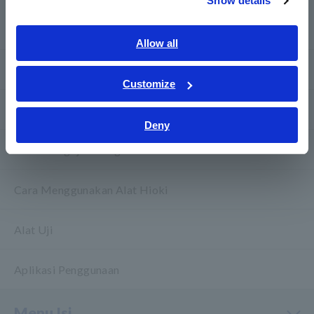
Show details
Pusat Informasi
Allow all
Dasar-dasar Listrik
Customize
Metode Pengukuran Dasar
Deny
Cara Menguji Perangkat Umum
Cara Menggunakan Alat Hioki
Alat Uji
Aplikasi Penggunaan
Menu Isi