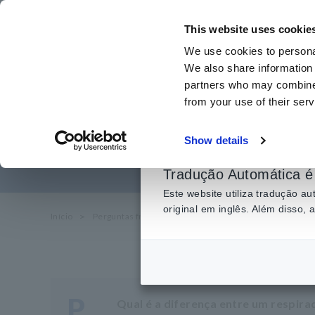
Ir
para
This website uses cookie
o
We use cookies to personal
conteúdo
We also share information 
principal
partners who may combine i
from your use of their serv
Diferença 
Show details
Tradução Automática é 
Este website utiliza tradução 
original em inglês. Além disso,
Início
​ ​
Perguntas frequentes
​ ​
sobre serviço e suporte
P
Qual é a diferença entre um respi