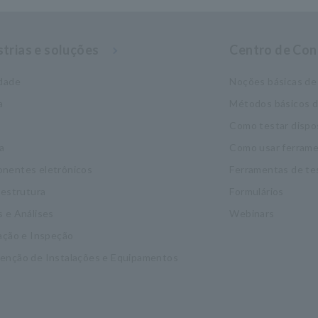
strias e soluções
Centro de Co
idade
Noções básicas de 
a
Métodos básicos 
Como testar dispo
a
Como usar ferrame
nentes eletrônicos
Ferramentas de te
aestrutura
Formulários
 e Análises
Webinars
ação e Inspeção
enção de Instalações e Equipamentos