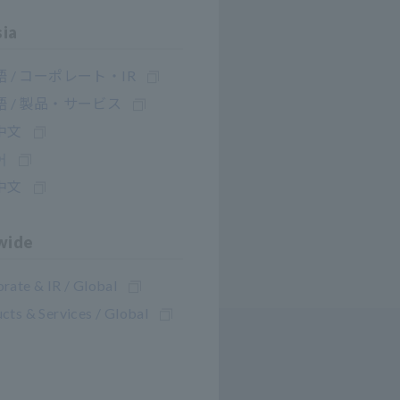
sia
 / コーポレート・IR
 / 製品・サービス
中文
어
中文
wide
rate & IR / Global
cts & Services / Global