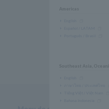
Americas
English
Español / LATAM
Português / Brasil
Southeast Asia, Ocean
English
ภาษาไทย / ประเทศไทย
Tiếng Việt / Việt Nam
Bahasa Indonesia
Menu de conteúdo