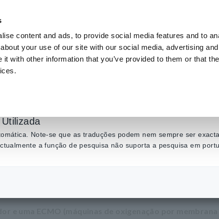
s
ise content and ads, to provide social media features and to anal
Produtos
Indústrias e soluções
Centro de C
about your use of our site with our social media, advertising and
t with other information that you’ve provided to them or that the
ices.
entre um respirador
Utilizada
automática. Note-se que as traduções podem nem sempre ser exactas
 actualmente a função de pesquisa não suporta a pesquisa em port
​ ​
Diferença entre um respirador e uma ECMO
rador e uma ECMO (máquinas de oxigenação por membrana