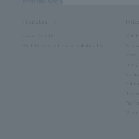
Produtos
Indú
Novos Produtos
Mobil
Produtos descontinuados/substituídos
Bateri
Motor
Energi
Compo
A infr
Testes
Fabric
Manut