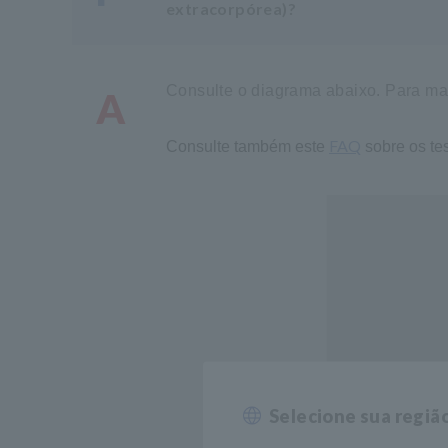
extracorpórea)?
Consulte o diagrama abaixo. Para mai
A
FAQ
Consulte também este
sobre os te
Selecione sua regiã