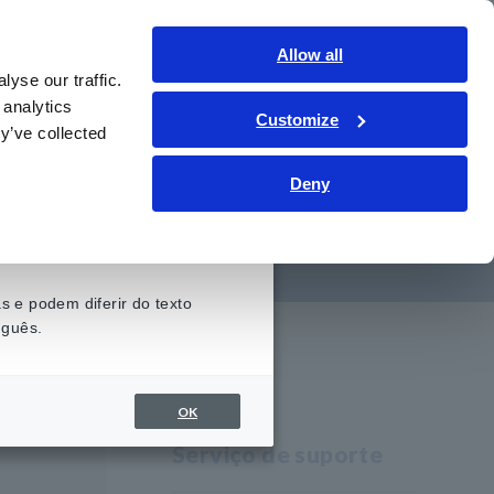
Brasil
Conecte-se
Contate-nos
Allow all
yse our traffic.
onhecimento
Serviço de suporte
Sobre nós
 analytics
Customize
y’ve collected
Deny
 e uma ECMO
 e podem diferir do texto
uguês.
OK
Serviço de suporte