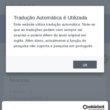
Ir
para
o
Tradução Automática é Utilizada
conteúdo
Como o 3665 pode medir o
principal
Este website utiliza tradução automática. Note-se
que as traduções podem nem sempre ser
comprimento do cabo LAN?
exactas e podem diferir do texto original em
inglês. Além disso, actualmente a função de
pesquisa não suporta a pesquisa em português.
Início
​ ​
Perguntas frequentes
​ ​
sobre serviço e suporte
​ ​
Como o 3665 mede o comprimento do cabo LAN?
OK
Selecione sua região e idioma
Perto
P
Americas
Como é medido o comprimento do cabo?
English
O cabo LAN Testador 3665 usa reflectometria no
A
Español / LATAM
domínio do tempo (TDR) para medir o comprimento do
Português / Brasil
cabo LAN. O instrumento envia um sinal de pulso da