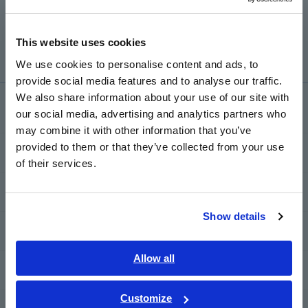
extremidade do cabo e mede a diferença de tempo
Europe
quando o sinal retorna, que então usa para calcular o
comprimento do cabo.
This website uses cookies
English
We use cookies to personalise content and ads, to
provide social media features and to analyse our traffic.
East Asia
We also share information about your use of our site with
Serviço de suporte
our social media, advertising and analytics partners who
日本語 / コーポレート・IR
may combine it with other information that you’ve
日本語 / 製品・サービス
provided to them or that they’ve collected from your use
my HIOKI
简体中文
of their services.
한국어
繁體中文
Transferências
Show details
Southeast Asia, Oceania
Perguntas frequentes
English
Allow all
Serviço pós-venda
ภาษาไทย / ประเทศไทย
Tiếng Việt / Việt Nam
Customize