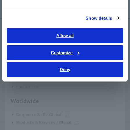
pois a tensão indicada será menor que a tensão real.
繁體中文
Show details
Southeast Asia, Oceania
Serviço de suporte
English
Allow all
ภาษาไทย / ประเทศไทย
my HIOKI
Tiếng Việt / Việt Nam
Customize
Bahasa Indonesia
Transferências
Deny
India
Perguntas frequentes
English
Serviço pós-venda
Worldwide
Garantia do produto
Corporate & IR / Global
Products & Services / Global