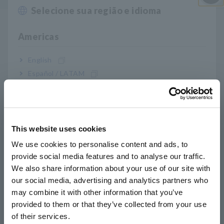
Selecione sua região e idioma
Perto
Embora a resistência interna seja idealmente infinita, os
A
Americas
testadores sempre têm uma certa resistência interna.
Os DMMs têm uma alta resistência interna que
geralmente é de pelo menos 10 MΩ (embora possa
English
variar com a faixa de medição), enquanto os testadores
Español / LATAM
analógicos (3030-10, 3008) têm um voltímetro CC com
Português / Brasil
uma resistência interna de 20 kΩ/V (o 3030 -10's 0,3 V
tem uma resistência interna de 16,7 kΩ/V). Ao medir a
Europe
tensão de um circuito, a resistência interna do testador
é conectada em paralelo com o circuito de medição real.
This website uses cookies
English
A magnitude do efeito da resistência interna é
We use cookies to personalise content and ads, to
determinada pela proporção da resistência do circuito
provide social media features and to analyse our traffic.
East Asia
que está sendo medida em relação à resistência interna
We also share information about your use of our site with
do testador e diminui à medida que a resistência
our social media, advertising and analytics partners who
interna do testador aumenta. Conseqüentemente, é
日本語 / コーポレート・IR
necessário ter cuidado ao medir um circuito de alta
may combine it with other information that you’ve
日本語 / 製品・サービス
resistência, como um circuito base de transistor com
provided to them or that they’ve collected from your use
简体中文
um testador que possui uma resistência interna baixa,
of their services.
한국어