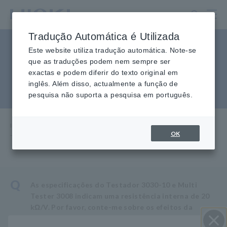
Ir
para
o
Tradução Automática é Utilizada
conteúdo
Por favor, conte-me sobre a
principal
Este website utiliza tradução automática. Note-se
que as traduções podem nem sempre ser
resistência interna dos
exactas e podem diferir do texto original em
inglês. Além disso, actualmente a função de
testadores analógicos.
pesquisa não suporta a pesquisa em português.
Início
​ ​
Perguntas frequentes
sobre
serviço e suporte
Fale
OK
-me sobre a resistência interna dos testadores analógicos.
Q
As especificações do Testador 3030-10 e Multi
Tester 3008 indicam uma resistência interna de 20
kΩ/V. Por favor, conte-me sobre os efeitos da
resistência interna do testador.