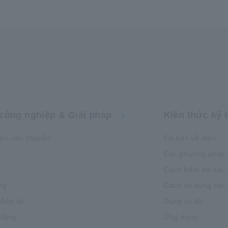
81 Koizumi, Ueda-shi, Nagano 386-1192
Phone: +81-268-28-0550
công nghiệp & Giải pháp
Kiến thức kỹ 
iện vận chuyển
Cơ bản về điện
Các phương pháp 
Cách kiểm tra các 
ng
Cách sử dụng các t
 điện tử
Dụng cụ đo
 tầng
Ứng dụng