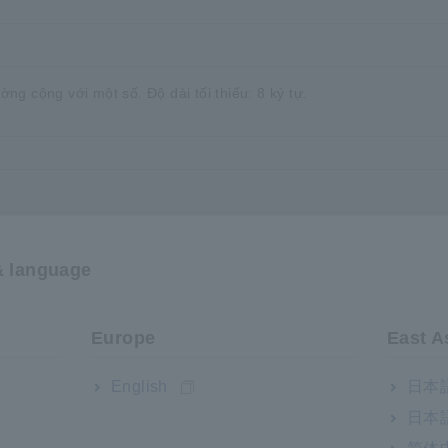
g cộng với một số. Độ dài tối thiểu: 8 ký tự.
& language
Điều khoản dịch vụ my HIOKI
*
GENNECT Cloud
Điều khoản dịch vụ
Europe
East A
Chính sách bảo mật GENNECT Cloud
English
日本語
*:
Một số dịch vụ thành viên có sẵn thông qua GENNECT C
日本語