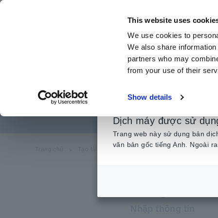
Chuyển
đến
This website uses cookie
nội
We use cookies to personal
dung
We also share information 
chính
partners who may combine i
from your use of their serv
Show details
Dịch máy được sử dụn
Trang web này sử dụng bản dịch 
văn bản gốc tiếng Anh. Ngoài ra
Trang chủ
​ ​
Tạo tài khoản mới
Nhập thông tin