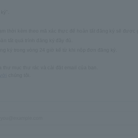
ký".
ạm thời kèm theo mã xác thực để hoàn tất đăng ký sẽ được g
àn tất quá trình đăng ký đầy đủ.
ăng ký trong vòng 24 giờ kể từ khi nộp đơn đăng ký.
a thư mục thư rác và cài đặt email của bạn.
 với
chúng tôi.