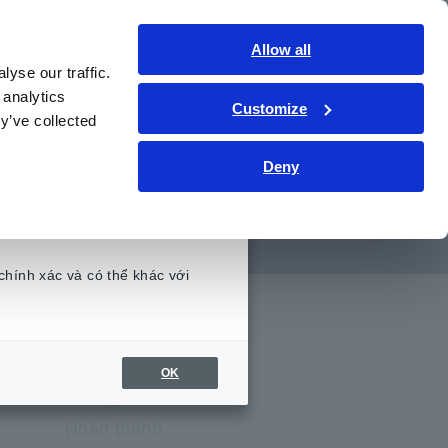
Việt Nam
Đăng nhập
Liên hệ
Allow all
yse our traffic.
hức kỹ thuật
Dịch vụ & Hỗ trợ
Giới thiệu
 analytics
Customize
y’ve collected
Deny
chính xác và có thể khác với
.
OK
Hoàn thành