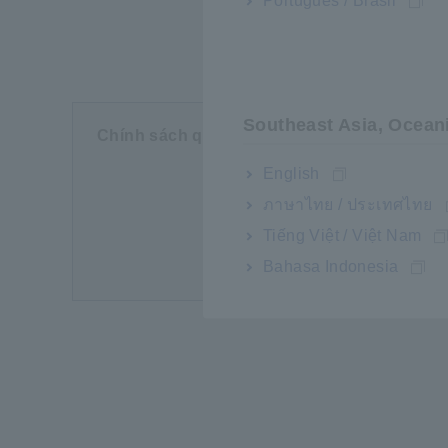
Português / Brasil
Southeast Asia, Ocean
Chính sách quyền riêng tư
Bắt buộc
English
ภาษาไทย / ประเทศไทย
Tiếng Việt / Việt Nam
Bahasa Indonesia