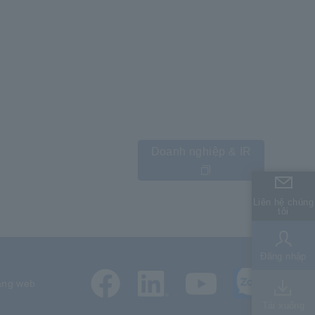
Doanh nghiệp & IR
Liên hệ chúng
Liên hệ chúng
tôi
tôi
Đăng nhập
Đăng nhập
ang web
Tải xuống
Tải xuống