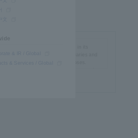
中文
어
中文
wide
ay use it for the purposes stated in its
rate & IR / Global
n may be shared with Hioki subsidiaries and
tners, in order to fulfill said purposes.
cts & Services / Global
hdraw my consent at any time. Upon receipt
n may no longer be processed and shall be
ý.
lness of processing based on my consent