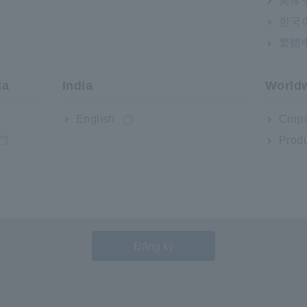
简体
Tôi đồng ý.
한국
繁體
ia
India
World
By providing my personal information, I agree that Hioki m
English
Corpo
Privacy Policy
. I also agree that my personal informatio
our distribution partners, in particular sales and rental par
Produ
This consent is based on my free decision and I may wit
of my declaration of withdrawal, my personal informatio
Tôi đồng 
deleted without undue delay.
The withdrawal of my consent shall not affect the lawfu
before the withdrawal.
I may declare my withdrawal by contacting the following:
Manager Administration Division
HIOKI E.E. CORPORATION