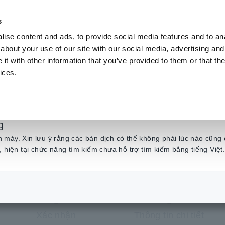
s
ise content and ads, to provide social media features and to anal
Sản phẩm
Ngành & Giải pháp
Kiến t
about your use of our site with our social media, advertising and
t with other information that you’ve provided to them or that the
ices.
Tạo tài khoản mới
g
máy. Xin lưu ý rằng các bản dịch có thể không phải lúc nào cũng 
, hiện tại chức năng tìm kiếm chưa hỗ trợ tìm kiếm bằng tiếng Việt
Xác nhận
Thông tin chi tiết