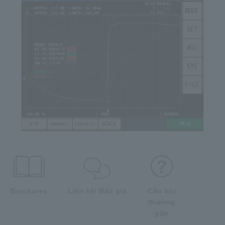
Brochures
Liên hệ/ Báo giá
Câu hỏi
thường
gặp