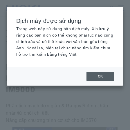
Chuyển
đến
nội
Dịch máy được sử dụng
dung
Trang chủ
​ ​
Sản phẩm
​ ​
chính
Trang web này sử dụng bản dịch máy. Xin lưu ý
Máy đo LCR, Máy phân tích trở kháng,
​ ​
rằng các bản dịch có thể không phải lúc nào cũng
Máy đo điện dung Máy phân tích trở kháng, lên đến 3 GHz PHẦN
​ ​
chính xác và có thể khác với văn bản gốc tiếng
MẶT PHẦN SƯU TẬP PHÂN TÍCH MẠCH TƯƠNG ĐƯƠNG IM9000
Anh. Ngoài ra, hiện tại chức năng tìm kiếm chưa
hỗ trợ tìm kiếm bằng tiếng Việt.
PHẦN MỀM PHÂN TÍCH
MẠCH TƯƠNG ĐƯƠNG
OK
IM9000
Phân tích mạch đơn giản & Ra quyết định chấp
nhận/từ chối chi tiết
Nâng cấp chương trình cơ sở cho IM3570