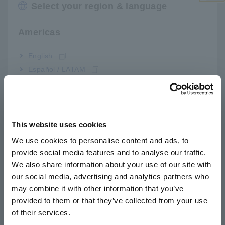
Select your region & language
Đóng
Americas
Số model (Mã đặt hàng)
English
Español / LATAM
Português / Brasil
IM9000
Tùy chọn xuất xưởng
Europe
IM9000-01
Có thể tải xuống (thẻ bản quyền)
This website uses cookies
IM9000-03
Có thể tải xuống (giấy phép kỹ thuật số)
English
We use cookies to personalise content and ads, to
provide social media features and to analyse our traffic.
East Asia
Lưu ý: IM9000 là một tùy chọn nhà máy dành cho Máy phân
We also share information about your use of our site with
tích trở kháng IM3570. Vui lòng ghi rõ khi đặt hàng.
our social media, advertising and analytics partners who
日本語 / コーポレート・IR
Thông tin chi tiết về phiên bản có thể tải xuống được tìm
may combine it with other information that you’ve
thấy tại liên kết sau.
日本語 / 製品・サービス
provided to them or that they’ve collected from your use
Bấm vào đây
简体中文
of their services.
한국어
.