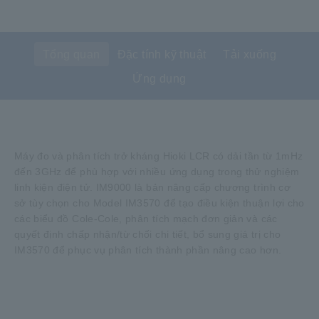
Tổng quan
Đặc tính kỹ thuật
Tải xuống
Ứng dụng
Máy đo và phân tích trở kháng Hioki LCR có dải tần từ 1mHz
đến 3GHz để phù hợp với nhiều ứng dụng trong thử nghiệm
linh kiện điện tử. IM9000 là bản nâng cấp chương trình cơ
sở tùy chọn cho Model IM3570 để tạo điều kiện thuận lợi cho
các biểu đồ Cole-Cole, phân tích mạch đơn giản và các
quyết định chấp nhận/từ chối chi tiết, bổ sung giá trị cho
IM3570 để phục vụ phân tích thành phần nâng cao hơn.