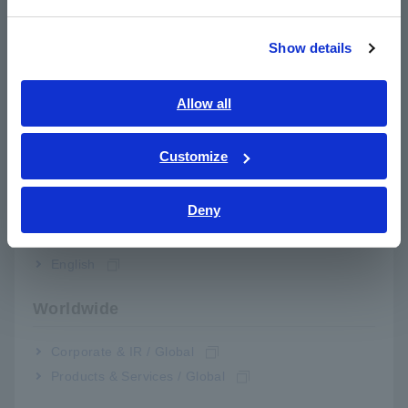
繁體中文
Show details
Southeast Asia, Oceania
English
Allow all
ภาษาไทย / ประเทศไทย
Tiếng Việt / Việt Nam
Customize
Bahasa Indonesia
Sản phẩm liên quan
Deny
India
English
Worldwide
MÁY PHÂN THIẾT BỊ
Corporate & IR / Global
PHÂN TÍCH TRỞ
Products & Services / Global
KHÁNG TRỞ NGỰC
IM3570