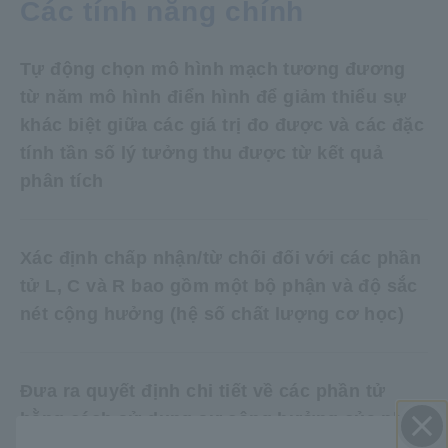
Các tính năng chính
Tự động chọn mô hình mạch tương đương
từ năm mô hình điển hình để giảm thiểu sự
khác biệt giữa các giá trị đo được và các đặc
tính tần số lý tưởng thu được từ kết quả
phân tích
Xác định chấp nhận/từ chối đối với các phần
tử L, C và R bao gồm một bộ phận và độ sắc
nét cộng hưởng (hệ số chất lượng cơ học)
Đưa ra quyết định chi tiết về các phần tử
bằng cách sử dụng sự cộng hưởng của phần
tử áp điện hoặc cuộn cảm