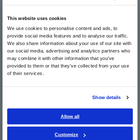
Europe
This website uses cookies
English
URL cũ
We use cookies to personalise content and ads, to
https://www.hioki.com/en/
provide social media features and to analyse our traffic.
East Asia
We also share information about your use of our site with
URL mới
our social media, advertising and analytics partners who
https://www.hioki.com/
日本語 / コーポレート・IR
may combine it with other information that you’ve
日本語 / 製品・サービス
provided to them or that they’ve collected from your use
简体中文
of their services.
한국어
Nếu bạn cố gắng truy cập vào URL cũ, bạn sẽ được tự động
繁體中文
chuyển hướng đến URL mới.
Show details
Southeast Asia, Oceania
Cảm ơn bạn đã hiểu biết và hỗ trợ của bạn.
English
Allow all
Tin tức
ภาษาไทย / ประเทศไทย
Tiếng Việt / Việt Nam
Customize