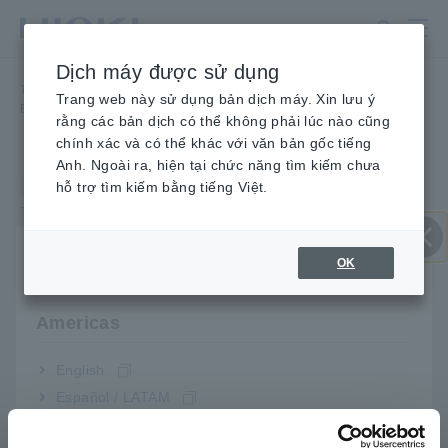
Chuyển
đến
nội
Dịch máy được sử dụng
dung
Trang chủ
​ ​
Tin Tức
​ ​
chính
Trang web này sử dụng bản dịch máy. Xin lưu ý
Đổi mới trang web và thay đổi địa chỉ (URL)
rằng các bản dịch có thể không phải lúc nào cũng
chính xác và có thể khác với văn bản gốc tiếng
Anh. Ngoài ra, hiện tại chức năng tìm kiếm chưa
Tin tức
hỗ trợ tìm kiếm bằng tiếng Việt.
Ngày 22 tháng 6 năm 2021
Tập đoàn HIOKI E.E
Gia hạn Trang web và Thay
OK
Select your region & language
Đóng
đổi Địa chỉ (URL)
Americas
Địa chỉ trang web Hioki của chúng tôi đã thay đổi.
English
Đối với những khách hàng đã lưu trang web của chúng tôi
Español / LATAM
dưới dạng "Yêu thích" hoặc "Dấu trang", vui lòng cập nhật
Português / Brasil
cài đặt của bạn.