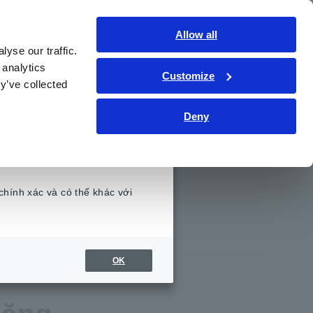
Việt Nam
Đăng nhập
Liên hệ
Allow all
yse our traffic.
hức kỹ thuật
Dịch vụ & Hỗ trợ
Giới thiệu
 analytics
Customize
y’ve collected
Deny
 để kiểm tra lắp đặt năng lượng mặt trời
Tin tức
chính xác và có thể khác với
.
000 V
Sự kiện
toàn
OK