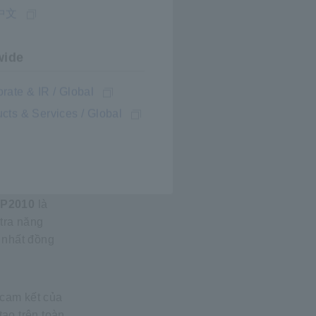
中文
ở rộng,
 đo lường
wide
 năng dòng
ô-đun PV
rate & IR / Global
ận hành an
cts & Services / Global
để bảo vệ cả
đã trở nên
t triển
đầu
,
P2010
là
tra năng
 nhất đồng
 cam kết của
tạo trên toàn