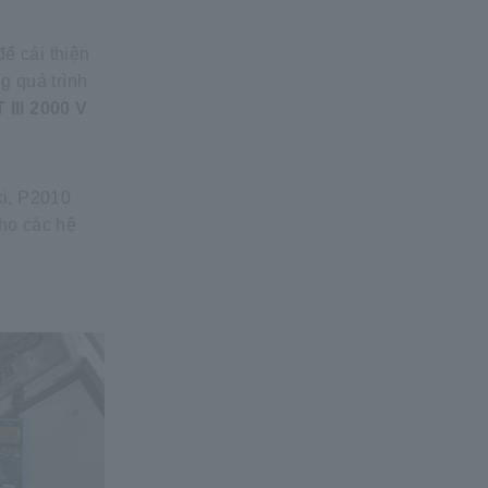
ể cải thiện
g quá trình
 III 2000 V
i, P2010
cho các hệ