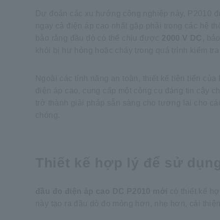
Dự đoán các xu hướng công nghiệp này, P2010 đư
ngay cả điện áp cao nhất gặp phải trong các hệ t
bảo rằng đầu dò có thể chịu được
2000 V DC
, bả
khỏi bị hư hỏng hoặc cháy trong quá trình kiểm tra 
Ngoài các tính năng an toàn, thiết kế tiên tiến củ
điện áp cao, cung cấp một công cụ đáng tin cậy ch
trở thành giải pháp sẵn sàng cho tương lai cho c
chóng.
Thiết kế hợp lý để sử dụng
đầu đo điện áp cao DC P2010 mới
có thiết kế hợ
này tạo ra đầu dò đo mỏng hơn, nhẹ hơn, cải thiệ