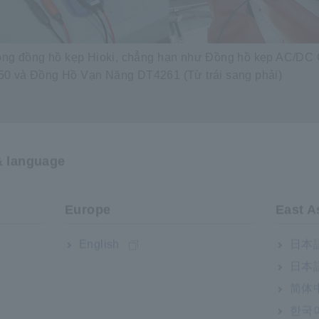
Dòng đồng hồ kẹp Hioki, chẳng hạn như Đồng hồ kẹp AC/DC
 và Đồng Hồ Vạn Năng DT4261 (Từ trái sang phải)
& language
Europe
East A
đã dẫn đến những tiến bộ đáng kể trong công nghệ năng lượ
English
日本語
mặt trời đã tăng vọt kỷ lục 147 GW, tăng từ 199 GW vào nă
n trăm nhanh nhất kể từ năm 2011. Gần ba phần tư tổng c
日本語
năng lượng mặt trời, nhấn mạnh vai trò của nó là nền tảng
简体
한국