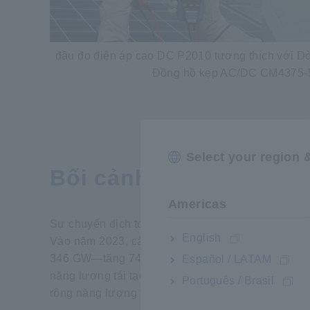
đầu đo điện áp cao DC P2010 tương thích với 
Đồng hồ kẹp AC/DC CM4375-50
Select your region 
Bối cảnh phát triển
Americas
Sự chuyển dịch toàn cầu sang năng lượng tái tạo 
English
Vào năm 2023, các công trình lắp đặt năng lượng 
346 GW—tăng 74%, đánh dấu mức tăng trưởng phầ
Español / LATAM
năng lượng tái tạo được bổ sung vào năm 2023 là 
Português / Brasil
1
rộng năng lượng tái tạo toàn cầu
.