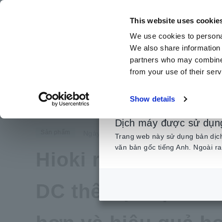
Chuyển
đến
This website uses cookie
nội
We use cookies to personal
dung
We also share information 
chính
partners who may combine i
from your use of their serv
Trang chủ
​ ​
Tin Tức
​ ​
Hioki ra mắt đầu đo điện áp cao CAT 
Show details
Dịch máy được sử dụn
Sản phẩm
Ngày 08 tháng 01 năm 2025
Trang web này sử dụng bản dịch 
văn bản gốc tiếng Anh. Ngoài ra
Hioki ra mắt đầu đ
DC thế hệ tiếp the