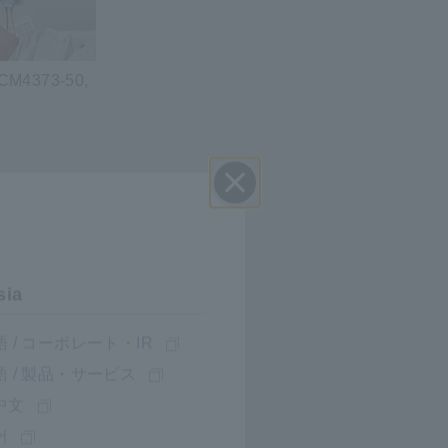
 CM4373-50,
Đóng
sia
ng mặt trời.
 / コーポレート・IR
m 2022 lên
ông suất
 / 製品・サービス
 của sự mở
中文
어