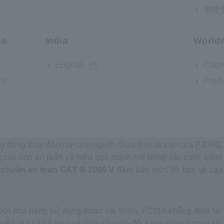
繁體
n áp hoạt động cao hơn để cải thiện hiệu quả và khả năng m
o trì và kiểm tra. Các tiêu chuẩn an toàn phân loại các vị trí
ia
India
World
I và CAT IV) dựa trên điện áp định mức đường dây-đất, khả
730-1 về tiêu chuẩn an toàn mô-đun quang điện (PV), các m
English
Corpo
các thiết bị được phân loại theo Hạng mục đo lường III để v
Produ
ẳng hạn như các thiết bị tuân thủ
CAT III
, là điều cần thiết 
g, bao gồm cả điện giật và hư hỏng. Yêu cầu về an toàn này 
i hiện đại phát triển để xử lý điện áp cao hơn. Hioki đã phá
u đang thay đổi này của ngành. Dựa trên di sản của P2000
 cấp tính an toàn và hiệu quả mạnh mẽ trong các cuộc kiểm 
 chuẩn an toàn CAT III 2000 V
đảm bảo mức độ bảo vệ cao
 với khả năng sử dụng được cải thiện, P2010 khẳng định lại
yên gia và hỗ trợ quá trình chuyển đổi sang năng lượng tái 