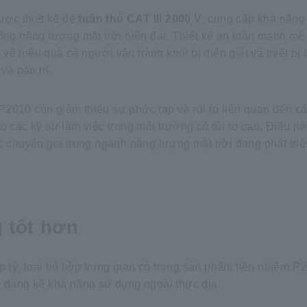
ợc thiết kế để
tuân thủ CAT III 2000 V
, cung cấp khả năng
hống năng lượng mặt trời hiện đại. Thiết kế an toàn mạnh m
o vệ hiệu quả cả người vận hành khỏi bị điện giật và thiết bị
và bảo trì.
a P2010 còn giảm thiểu sự phức tạp và rủi ro liên quan đến c
o các kỹ sư làm việc trong môi trường có rủi ro cao. Điều n
ác chuyên gia trong ngành năng lượng mặt trời đang phát tri
 tốt hơn
p lý, loại bỏ hộp trung gian có trong sản phẩm tiền nhiệm P2
n đáng kể khả năng sử dụng ngoài thực địa.