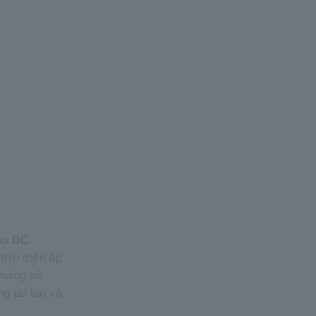
ao DC
trời điện áp
 năng sử
g tái tạo và