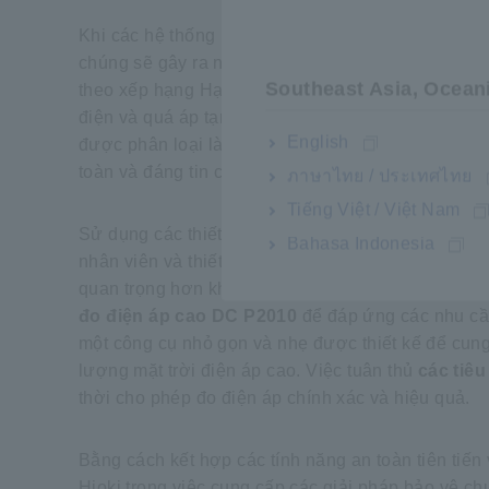
Khi các hệ thống năng lượng mặt trời áp dụng điệ
chúng sẽ gây ra nhiều rủi ro hơn trong quá trình bả
Southeast Asia, Ocean
theo xếp hạng Hạng mục đo lường (CAT II, CAT II
điện và quá áp tạm thời. Theo tiêu chuẩn IEC 61
English
được phân loại là
hạng mục quá áp III
, yêu cầu 
toàn và đáng tin cậy.
ภาษาไทย / ประเทศไทย
Tiếng Việt / Việt Nam
Sử dụng các thiết bị được phân loại đúng cách, ch
Bahasa Indonesia
nhân viên và thiết bị khỏi các tai nạn nghiêm trọn
quan trọng hơn khi các hệ thống năng lượng mặt trờ
đo điện áp cao DC P2010
để đáp ứng các nhu cầ
một công cụ nhỏ gọn và nhẹ được thiết kế để cung
lượng mặt trời điện áp cao. Việc tuân thủ
các tiêu
thời cho phép đo điện áp chính xác và hiệu quả.
Bằng cách kết hợp các tính năng an toàn tiên tiến
Hioki trong việc cung cấp các giải pháp bảo vệ chu