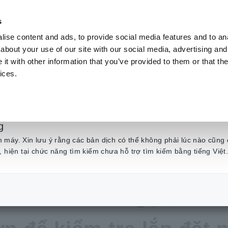
s
ise content and ads, to provide social media features and to anal
Sản phẩm
Ngành & Giải pháp
Kiến t
about your use of our site with our social media, advertising and
t with other information that you’ve provided to them or that the
ices.
III 2000 V DC thế hệ tiếp theo P2010 - Nhỏ gọn, an toàn hơn và hiệu quả hơn
g
máy. Xin lưu ý rằng các bản dịch có thể không phải lúc nào cũng 
, hiện tại chức năng tìm kiếm chưa hỗ trợ tìm kiếm bằng tiếng Việt
o điện áp cao CAT III 2
o P2010 - Nhỏ gọn, an 