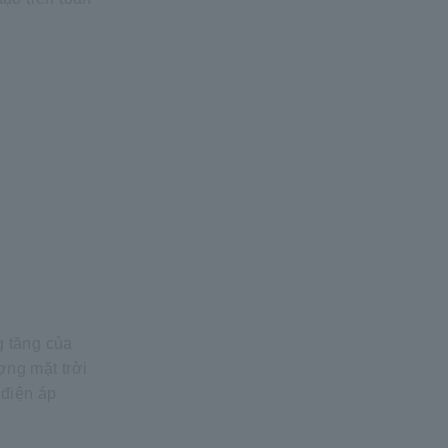
g tăng của
ợng mặt trời
 điện áp