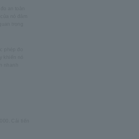
 đo an toàn
ẽ của nó đảm
 quan trọng
ác phép đo
ày khiến nó
ển nhanh
000. Cải tiến