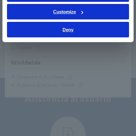
ภาษาไทย / ประเทศไทย
Tiếng Việt / Việt Nam
Customize
FA1811
4096 canales incorporados
Bahasa Indonesia
Deny
India
Las pruebas requieren el CP1165-11 o el E4101.
English
Worldwide
Corporate & IR / Global
Products & Services / Global
Asistencia al usuario