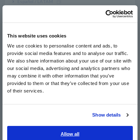
Español / LATAM
Prueba de continuidad de aislamiento de red
Português / Brasil
completa usando resistencia: x10 máx.
Europe
velocidad*
This website uses cookies
English
We use cookies to personalise content and ads, to
Prueba de alta velocidad usando capacitancia:
provide social media features and to analyse our traffic.
East Asia
x2 máx. velocidad*
We also share information about your use of our site with
our social media, advertising and analytics partners who
日本語 / コーポレート・IR
may combine it with other information that you’ve
日本語 / 製品・サービス
provided to them or that they’ve collected from your use
简体中文
of their services.
*
En comparación con el PROBADOR DE SONDA
한국어
VOLADOR de 4 brazos de doble cara
繁體中文
Show details
Southeast Asia, Oceania
Nº de modelo (código de
English
Allow all
pedido)