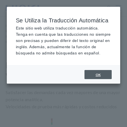
Ir
al
contenido
Se Utiliza la Traducción Automática
principal
Inicio
​ ​
Productos
​ ​
Este sitio web utiliza traducción automática.
Pruebas de placas desnudas, paquetes y placas completas
​ ​
Tenga en cuenta que las traducciones no siempre
Pruebas de placas desnudas (probador de sonda voladora)
​ ​
son precisas y pueden diferir del texto original en
PROBADOR DE SONDA VOLADORA FA1811
inglés. Además, actualmente la función de
búsqueda no admite búsquedas en español.
PROBADOR DE SONDA
VOLADOR FA1811
OK
Satisfacer las demandas cada vez mayores de una mayor
potencia analítica,
Velocidades de prueba más rápidas y costos reducidos