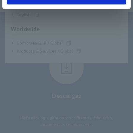
India
English
Worldwide
Asistencia al usuario
Corporate & IR / Global
Products & Services / Global
Descargas
​ ​
Haga click aquí para obtener folletos, manuales,
documentos técnicos, etc.