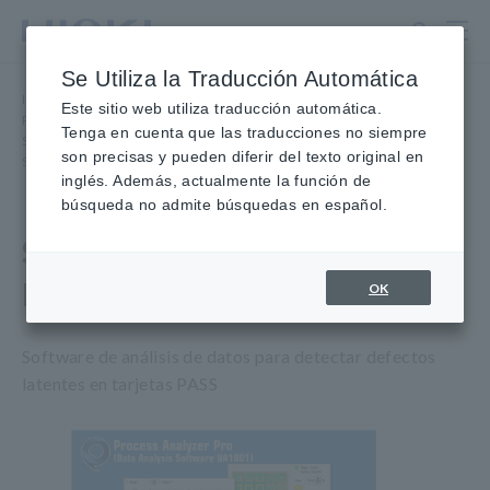
Ir
al
contenido
Se Utiliza la Traducción Automática
principal
Inicio
​ ​
Productos
​ ​
Este sitio web utiliza traducción automática.
Placas desnudas, paquetes, placas completas
​ ​
Tenga en cuenta que las traducciones no siempre
Software de aplicación de
pruebas
son precisas y pueden diferir del texto original en
SOFTWARE DE ANÁLISIS DE DATOS UA1801
inglés. Además, actualmente la función de
búsqueda no admite búsquedas en español.
SOFTWARE DE ANÁLISIS DE
DATOS UA1801
OK
Software de análisis de datos para detectar defectos
latentes en tarjetas PASS