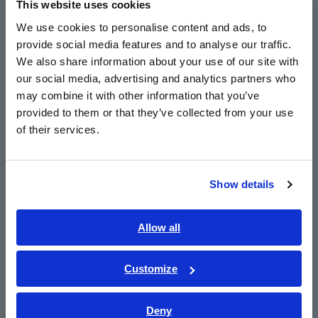
This website uses cookies
English
We use cookies to personalise content and ads, to
Nota: Las versiones Pro y gratuita utilizan el mismo archivo de
provide social media features and to analyse our traffic.
East Asia
aplicación. Para acceder a las funciones Pro, debe comprar una
We also share information about your use of our site with
clave de licencia.
our social media, advertising and analytics partners who
日本語 / コーポレート・IR
may combine it with other information that you’ve
日本語 / 製品・サービス
provided to them or that they’ve collected from your use
简体中文
Nº de modelo (código de
of their services.
한국어
pedido)
繁體中文
Show details
Southeast Asia, Oceania
UA1801-01
Licencia limitada de 1 año
English
Allow all
UA1801-02
Licencia ilimitada
ภาษาไทย / ประเทศไทย
Tiếng Việt / Việt Nam
Customize
Bahasa Indonesia
Deny