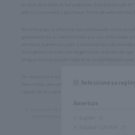
probar el estado de los paquetes de baterías con el fi
eléctricos usados y gestionar flotas de automóviles (
Sin embargo, la información relacionada con el estad
generalmente es administrada por un controlador a bo
terceros pueden acceder a información relacionada 
esos datos con fines de diagnóstico, el hecho de que
diagnóstico no puede realizarse completamente por 
En respuesta a esta situación, Hioki recurrió a la 
Seleccione su regió
desarrollar una solución que facilite la medición de 
rápida de los vehículos eléctricos y PHEV.
Americas
*1:
La gestión de flotas es el proceso de gestión de flo
organizaciones.
English
Español / LATAM