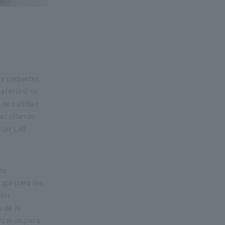
 y paquetes
aterías) se
 de calidad
arrollando
luar LIB
de
gía para los
lor
 de la
erceros para