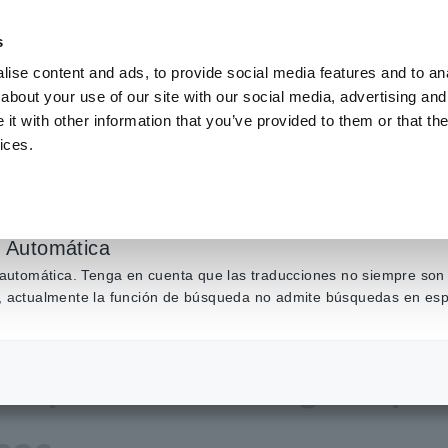
s
ise content and ads, to provide social media features and to anal
about your use of our site with our social media, advertising and
Productos
Industrias y soluciones
Centro de conocim
t with other information that you’ve provided to them or that the
ices.
erías directamente desde el puerto de carga rápida de los vehículos eléctricos
n Automática
n automática. Tenga en cuenta que las traducciones no siempre son 
ás, actualmente la función de búsqueda no admite búsquedas en esp
nología para medir bate
el puerto de carga rápi