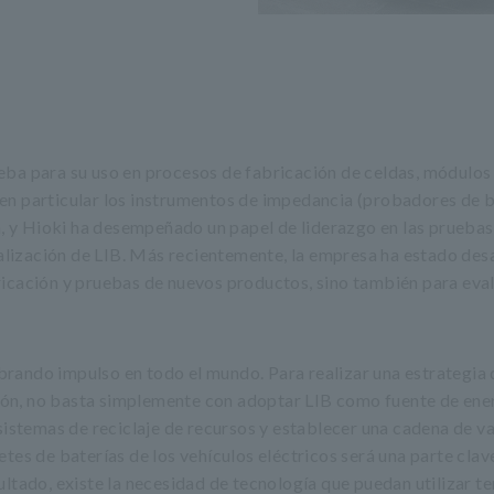
eba para su uso en procesos de fabricación de celdas, módulos
, en particular los instrumentos de impedancia (probadores de b
a, y Hioki ha desempeñado un papel de liderazgo en las pruebas
ialización de LIB. Más recientemente, la empresa ha estado des
icación y pruebas de nuevos productos, sino también para eva
cobrando impulso en todo el mundo. Para realizar una estrategia 
ón, no basta simplemente con adoptar LIB como fuente de ener
sistemas de reciclaje de recursos y establecer una cadena de va
tes de baterías de los vehículos eléctricos será una parte clave
ltado, existe la necesidad de tecnología que puedan utilizar t