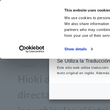
Ir
al
This website uses cookie
contenido
We use cookies to personal
principal
We also share information 
partners who may combine i
from your use of their serv
Inicio
​ ​
Noticias
​ ​
Hioki desarrolla tecnología para medir bat
Show details
Se Utiliza la Traducció
Producto
05 de octubre de 2022
Este sitio web utiliza traducció
texto original en inglés. Adem
Hioki desarrolla tec
directamente desde 