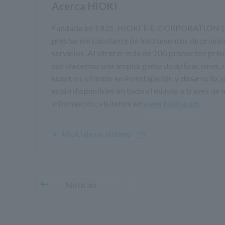
Acerca HIOKI
Fundada en 1935, HIOKI E.E. CORPORATION (TSE:
prestación constante de instrumentos de prueba 
servicios. Al ofrecer más de 200 productos princ
satisfacemos una amplia gama de aplicaciones, nue
nuestros clientes en investigación y desarrollo,
están disponibles en todo el mundo a través de n
información, visítenos en
www.hioki.com
.
Hioki de un vistazo
Noticias