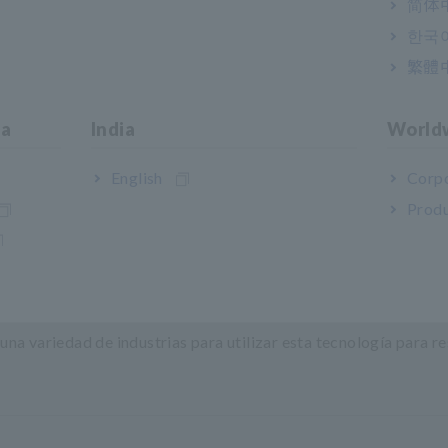
简体
한국
繁體
culos eléctricos usados.
e el mantenimiento del vehículo eléctrico
ia
India
World
 facilitar una gestión eficiente de la flota de vehículos eléctr
English
Corpo
Produ
de medición independientemente de si el paquete de baterías qu
te ayudar a mejorar la trazabilidad del estado de la batería d
e la instalación, mientras está instalado en un vehículo y durant
el vehículo.
una variedad de industrias para utilizar esta tecnología para r