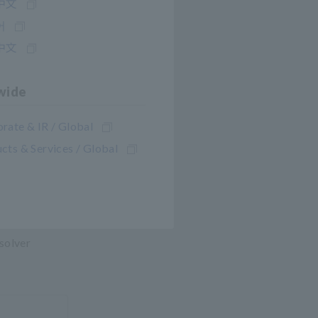
中文
어
中文
wide
icos
rate & IR / Global
cts & Services / Global
e se prueba
urante cada
e la
esolver