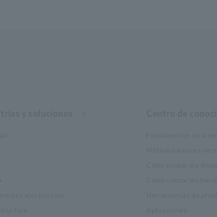
trias y soluciones
Centro de conoc
dad
Fundamentos de la ele
a
Métodos básicos de m
Cómo probar los disp
a
Cómo utilizar las her
entes electrónicos
Herramientas de prue
structura
Aplicaciones