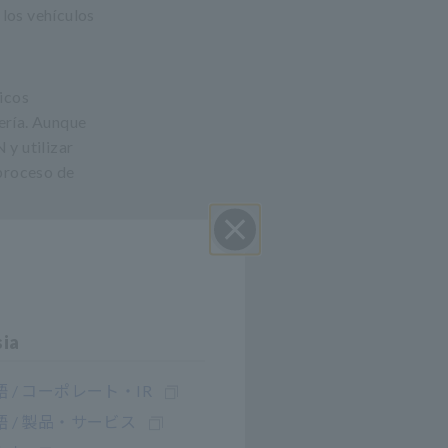
 los vehículos
ricos
ería. Aunque
y utilizar
 proceso de
os años para
Cerrar
de carga
sia
esas y otras
 / コーポレート・IR
 / 製品・サービス