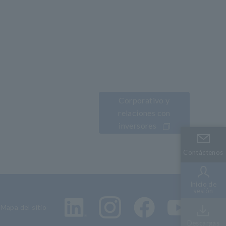
Corporativo y
relaciones con
inversores
Contáctenos
Contáctenos
Inicio de
Inicio de
sesión
sesión
Mapa del sitio
Descargas
Descargas