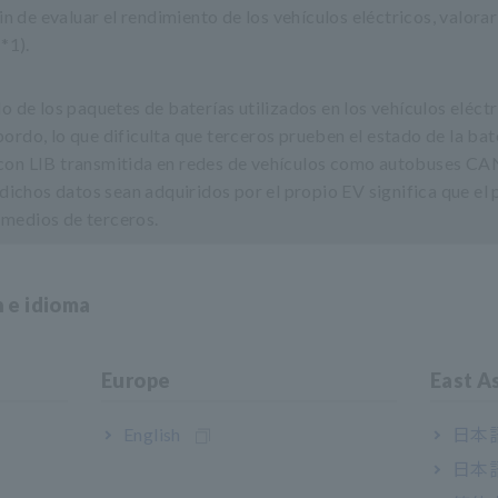
n de evaluar el rendimiento de los vehículos eléctricos, valorar
*1).
o de los paquetes de baterías utilizados en los vehículos eléct
rdo, lo que dificulta que terceros prueben el estado de la bat
con LIB transmitida en redes de vehículos como autobuses CAN 
 dichos datos sean adquiridos por el propio EV significa que el
medios de terceros.
tecnología de medición de impedancia desarrollada durante much
n e idioma
las características del paquete de baterías a través del puerto 
Europe
East A
tas de vehículos de uso empresarial y empresarial operados por empr
English
日本語
日本語