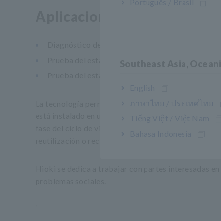
Português / Brasil
Aplicaciones principales
Diagnóstico del rendimiento y evaluación de vehí
Prueba del estado del paquete de baterías durant
Southeast Asia, Ocean
Prueba del estado de los paquetes de baterías para
English
ภาษาไทย / ประเทศไทย
La tecnología permite utilizar las mismas técnicas 
está instalado en un vehículo. Como resultado, prome
Tiếng Việt / Việt Nam
fase del ciclo de vida del paquete de batería: antes d
Bahasa Indonesia
reutilización o reconstrucción después de retirarlo d
Hioki se dedica a trabajar con partes interesadas en 
problemas sociales.