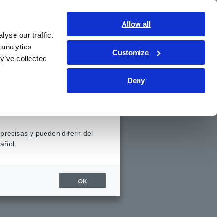
Contáctenos
Allow all
LATAM
Inicio de sesión
yse our traffic.
 analytics
Customize
iento
Servicio y asistencia
Sobre nosotros
y’ve collected
Deny
Noticias
precisas y pueden diferir del
añol.
rías
Eventos
da de
OK