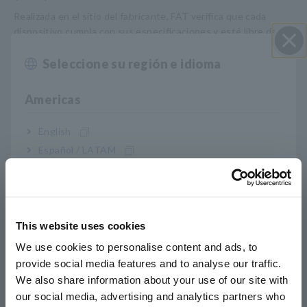
Realizada en el sitio del fabricante, FAT verifica que cada
dispositivo cumpla con sus especificaciones y esté libre de
defectos antes del envío.
Seleccione su región e idioma
Cerrar
Nivel 2: Comprobación de la instalación
Americas
El equipo que ha superado las pruebas de fábrica de Nivel 1
(FAT) se transporta al sitio y se instala. Tras la entrega y la
English
instalación, se inspecciona el equipo (antes de encenderlo)
Español / LATAM
para garantizar que el transporte o la manipulación no hayan
Português / Brasil
causado daños ni una disminución del rendimiento.
Europe
Nivel 3: Prueba de equipo individual
This website uses cookies
English
Este nivel confirma que cada dispositivo instalado en el sitio
We use cookies to personalise content and ads, to
funciona según sus especificaciones. Al verificar el
provide social media features and to analyse our traffic.
East Asia
funcionamiento individual de cada dispositivo, se simplifica la
We also share information about your use of our site with
resolución de problemas al integrar los sistemas
our social media, advertising and analytics partners who
日本語 / コーポレート・IR
posteriormente.