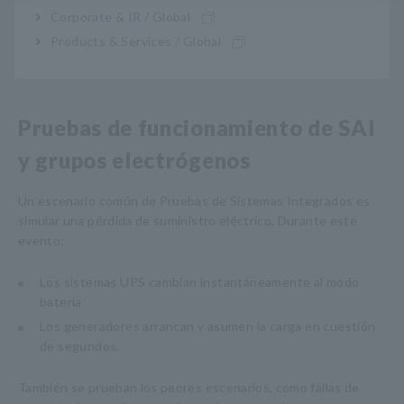
Corporate & IR / Global
Hioki ofrece una gama de herramientas de medición
ampliamente utilizadas durante la puesta en servicio y la
Products & Services / Global
operación.
Pruebas de funcionamiento de SAI
y grupos electrógenos
Un escenario común de Pruebas de Sistemas Integrados es
simular una pérdida de suministro eléctrico. Durante este
evento:
Los sistemas UPS cambian instantáneamente al modo
batería
Los generadores arrancan y asumen la carga en cuestión
de segundos.
También se prueban los peores escenarios, como fallas de