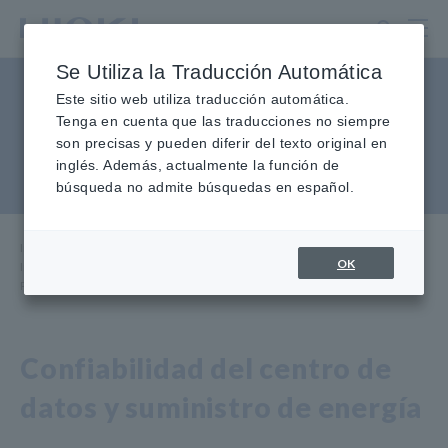
Ir
al
contenido
Se Utiliza la Traducción Automática
principal
Puesta en servicio del centro
Este sitio web utiliza traducción automática.
Tenga en cuenta que las traducciones no siempre
de datos y cinco niveles de
son precisas y pueden diferir del texto original en
inglés. Además, actualmente la función de
prueba
búsqueda no admite búsquedas en español.
Inicio
​ ​
Industrias y Soluciones
​ ​
OK
Instalaciones y Equipos Mantenimiento
​ ​
Puesta en Marcha del Centro de Datos y 5 Niveles de Prueba
Confiabilidad del centro de
datos y suministro de energía