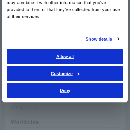
may combine it with other information that you’ve
日本語 / 製品・サービス
provided to them or that they’ve collected from your use
简体中文
of their services.
Nivel 4: Prueba del sistema
한국어
Cada sistema se alimenta y prueba individualmente en su
繁體中文
entorno de instalación real para verificar su correcto
Show details
funcionamiento sin interacción entre sistemas.
Southeast Asia, Oceania
English
Allow all
Nivel 5: Prueba de sistema integrado (IST)
ภาษาไทย / ประเทศไทย
Todos los sistemas funcionan conjuntamente en condiciones
Tiếng Việt / Việt Nam
Customize
reales simuladas. Se prueban los modos de fallo, como cortes
Bahasa Indonesia
de suministro eléctrico, fallos del SAI, fallos de la PDU y la
combinación de los peores escenarios posibles, para confirmar
Deny
India
la resiliencia general.
English
Soluciones de medición Hioki
Worldwide