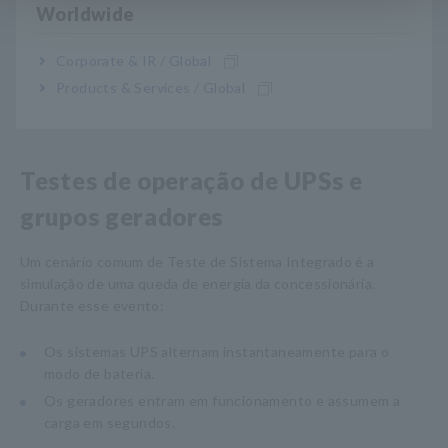
Soluções de Medição Hioki
Worldwide
Hioki oferece uma gama de ferramentas de medição
Corporate & IR / Global
amplamente utilizadas durante o comissionamento e a
Products & Services / Global
operação.
Testes de operação de UPSs e
grupos geradores
Um cenário comum de Teste de Sistema Integrado é a
simulação de uma queda de energia da concessionária.
Durante esse evento:
Os sistemas UPS alternam instantaneamente para o
modo de bateria.
Os geradores entram em funcionamento e assumem a
carga em segundos.