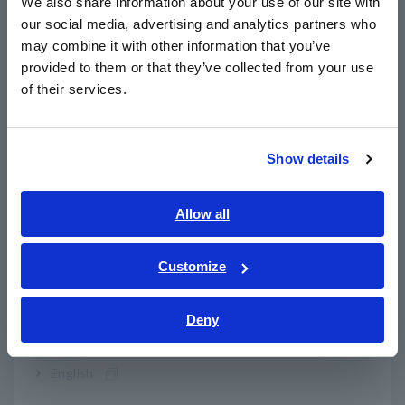
We also share information about your use of our site with
forem integrados posteriormente.
our social media, advertising and analytics partners who
日本語 / コーポレート・IR
may combine it with other information that you’ve
日本語 / 製品・サービス
provided to them or that they’ve collected from your use
Nível 4: Teste do sistema
简体中文
of their services.
한국어
Cada sistema é ligado e testado individualmente em seu
ambiente de instalação real para verificar o funcionamento
繁體中文
correto sem interação entre sistemas.
Show details
Southeast Asia, Oceania
Nível 5: Teste de sistema integrado (IST)
English
Allow all
Todos os sistemas operam em conjunto sob condições
ภาษาไทย / ประเทศไทย
simuladas do mundo real. Modos de falha como interrupções
Tiếng Việt / Việt Nam
Customize
no fornecimento de energia, falhas em sistemas de
Bahasa Indonesia
alimentação ininterrupta (UPS), falhas em unidades de
distribuição de energia (PDUs) e cenários combinados de pior
Deny
India
caso são testados para confirmar a resiliência geral.
English