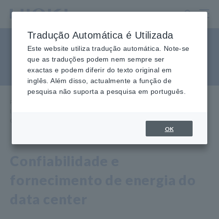
Ir
para
o
Tradução Automática é Utilizada
conteúdo
Comissionamento de Data
principal
Este website utiliza tradução automática. Note-se
que as traduções podem nem sempre ser
Center e 5 Níveis de Teste
exactas e podem diferir do texto original em
inglês. Além disso, actualmente a função de
pesquisa não suporta a pesquisa em português.
Página inicial
​ ​
Indústrias e soluções
​ ​
Instalações e equipamentos Manutenção
​ ​
Comissionamento de data centers e 5 níveis de teste
OK
Confiabilidade e
fornecimento de energia do
data center