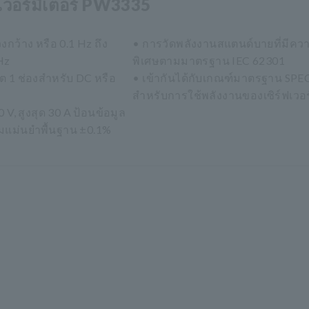
เวอร์มิเตอร์ PW3335
งกว้าง หรือ 0.1 Hz ถึง
• การวัดพลังงานสแตนด์บายที่มีควา
Hz
พิเศษตามมาตรฐาน IEC 62301
ุต 1 ช่องสำหรับ DC หรือ
• เข้ากันได้กับเกณฑ์มาตรฐาน SP
สำหรับการใช้พลังงานของเซิร์ฟเวอร
0 V, สูงสุด 30 A ป้อนข้อมูล
มแม่นยำพื้นฐาน ±0.1%