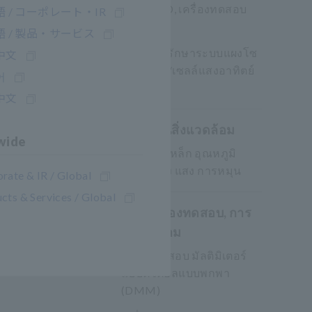
Laser/LED, เครื่องทดสอบ
 / コーポレート・IR
สาย LAN
 / 製品・サービス
การบำรุงรักษาระบบแผงโซ
中文
ลาร์เซลล์/เซลล์แสงอาทิตย์
어
(PV)
中文
การวัดด้านสิ่งแวดล้อม
wide
สนามแม่เหล็ก อุณหภูมิ
ระดับเสียง แสง การหมุน
rate & IR / Global
cts & Services / Global
DMM, เครื่องทดสอบ, การ
วัดภาคสนาม
เครื่องทดสอบ มัลติมิเตอร์
แบบดิจิตอลแบบพกพา
(DMM)