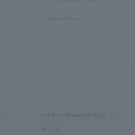
PCB, ทดสอบ PCBA
ผลิตภัณฑ์ใหม่
การช่วยเหลือและสนับสนุน
า
my HIOKI