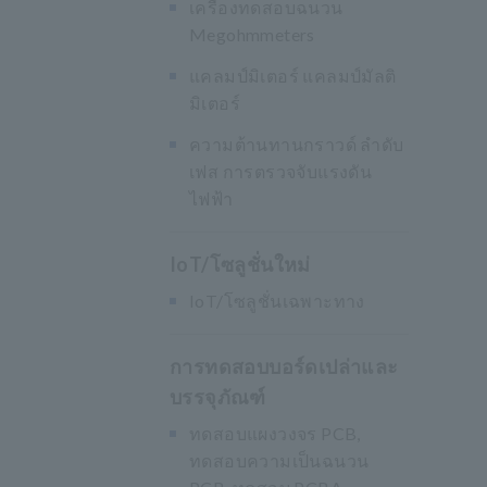
เครื่องทดสอบฉนวน
Megohmmeters
แคลมป์มิเตอร์ แคลมป์มัลติ
มิเตอร์
ความต้านทานกราวด์ ลำดับ
เฟส การตรวจจับแรงดัน
ไฟฟ้า
IoT/โซลูชั่นใหม่
IoT/โซลูชั่นเฉพาะทาง
การทดสอบบอร์ดเปล่าและ
บรรจุภัณฑ์
ทดสอบแผงวงจร PCB,
ทดสอบความเป็นฉนวน