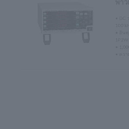
พาว
• DC ว
100 k
• อินพ
1P2W
• 1,00
• ควา