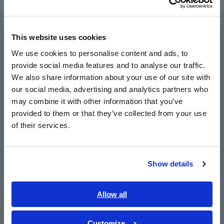
หารือเกี่ยวกับความท้าทายในการวัดทั่วไปและวิธี
Europe
เอาชนะความท้าทายเหล่านั้น เพื่อให้คุณได้รับ
ประโยชน์สูงสุดจากอุปกรณ์ของคุณและตัดสินใจ
This website uses cookies
English
โดยใช้ข้อมูลได้อย่างมั่นใจ
We use cookies to personalise content and ads, to
provide social media features and to analyse our traffic.
East Asia
ไม่ว่าคุณจะเป็นมือโปรที่ช่ำชองหรือเพิ่งเริ่มต้นใช้
We also share information about your use of our site with
งาน ฮิโอกิ Super Megohm Meter การสัมมนาผ่าน
our social media, advertising and analytics partners who
日本語 / コーポレート・IR
เว็บนี้เป็นโอกาสที่ดีในการเรียนรู้เทคนิคใหม่ๆ และ
may combine it with other information that you’ve
日本語 / 製品・サービス
พัฒนาทักษะการวัดของคุณ เข้าร่วมกับเราเพื่อยก
provided to them or that they’ve collected from your use
ระดับการวัดของคุณ และเพิ่มความแม่นยำและ
简体中文
of their services.
ความน่าเชื่อถือของข้อมูลของคุณ
한국어
繁體中文
Show details
วันที่: 4 เมษายน 2023 อังคาร
Southeast Asia, Oceania
เวลา: 15 00 น. (SG/MY/PH) | 14 00 น. (ID/TH/VN)
หัวข้อ: การวัดผลสู่ระดับถัดไป : กลยุทธ์สำหรับการ
Allow all
English
จัดการจุดข้อมูลที่ผิดปกติและการปรับปรุงความ
ภาษาไทย / ประเทศไทย
แม่นยำ
Tiếng Việt / Việt Nam
Customize