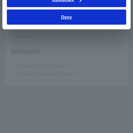
Bahasa Indonesia
Deny
ลงทะเบียนตอนนี้ (ฟรี)
India
English
Worldwide
Corporate & IR / Global
Products & Services / Global
เฟสบุ๊ค
ลิงค์อิน
อินสตาแกรม
เว็บไซต์
วิดีโอผลิตภัณฑ์
ฮิโอกิ สิงคโปร์ Estore
อีเมล