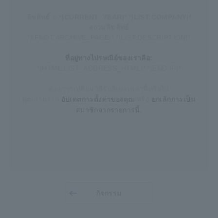
ลิขสิทธิ์ © *|CURRENT_YEAR|* *|LIST:COMPANY|*
สงวนลิขสิทธิ์
*|IFNOT:ARCHIVE_PAGE|* *|LIST:DESCRIPTION|*
ที่อยู่ทางไปรษณีย์ของเราคือ:
*|HTML:LIST_ADDRESS_HTML|* *|END:IF|*
ต้องการเปลี่ยนวิธีรับอีเมลเหล่านี้หรือไม่
อัปเดตการตั้งค่าของคุณ
ยกเลิกการเป็น
คุณสามารถ
หรือ
สมาชิกจากรายการนี้
.
กิจกรรม