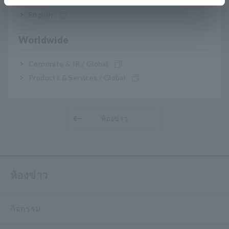
คุณค่าของงานของลูกค้าในการวิจัยและพัฒนาการผลิต
English
และการบํารุงรักษาไฟฟ้า ผลิตภัณฑ์และบริการฮิโอกิ มีให้
บริการทั่วโลกผ่านเครือข่ายบริษัทย่อยและผู้จัดจําหน่ายที่
Worldwide
กว้างขวางของเรา สําหรับข้อมูลเพิ่มเติมโปรดเยี่ยมชมเรา
ได้ที่
www.hioki.com
Corporate & IR / Global
Products & Services / Global
ภาพรวมของ ฮิโอกิ
ห้องข่าว
ห้องข่าว
กิจกรรม