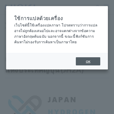
ข้าม
ไป
ที่
ใช้การแปลด้วยเครื่อง
เนื้อหา
หน้าแรก
​ ​
ห้องข่าว
​ ​
หลัก
เว็บไซต์นี้ใช้เครื่องแปลภาษา โปรดทราบว่าการแปล
การเข้าร่วมสมาคมไฮโดรเจนแห่งประเทศญี่ปุ่น (JH2A)
อาจไม่ถูกต้องเสมอไปและอาจแตกต่างจากข้อความ
ภาษาอังกฤษต้นฉบับ นอกจากนี้ ขณะนี้ฟังก์ชันการ
ค้นหาไม่รองรับการค้นหาเป็นภาษาไทย
ข่าว
06 ก.ค. 2565
การเข้าร่วมสมาคมไฮโดรเจน
OK
แห่งประเทศญี่ปุ่น (JH2A)