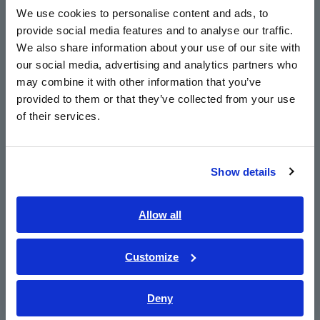
ประสิทธิภาพของเซลล์เชื้อเพลิงและระบบอิเล็กโทรลิซิสในน้ำเพื่อ
We use cookies to personalise content and ads, to
ช่วยพลังงานไฮโดรเจนในเชิงพาณิชย์
provide social media features and to analyse our traffic.
East Asia
We also share information about your use of our site with
เมื่อเราก้าวหน้า เราจะทำงานร่วมกับผู้มีส่วนได้ส่วนเสียต่างๆ เพื่อ
our social media, advertising and analytics partners who
ช่วยให้ตระหนักถึงสังคมที่อาศัยไฮโดรเจนผ่านกิจกรรมของ JH2A
日本語 / コーポレート・IR
may combine it with other information that you’ve
日本語 / 製品・サービス
provided to them or that they’ve collected from your use
简体中文
of their services.
한국어
*สมาคมไฮโดรเจนแห่งประเทศญี่ปุ่น (JH2A)
繁體中文
บริษัทและองค์กรสมาชิก: 299 แห่ง (ณ เดือนพฤษภาคม 2565)
Show details
Southeast Asia, Oceania
เกี่ยวกับ HIOKI
English
Allow all
ก่อตั้งขึ้นในปี 1935, HIOKI E.E. CORPORATION (TSE:
ภาษาไทย / ประเทศไทย
6866) ได้เติบโตขึ้นจนกลายเป็นผู้นําระดับโลกในการให้
Tiếng Việt / Việt Nam
บริการส่งมอบเครื่องมือทดสอบและวัดที่สม่ําเสมอผ่านการ
Customize
ออกแบบการผลิตและการขายและบริการขั้นสูง ด้วยกา
Bahasa Indonesia
รนําเสนอผลิตภัณฑ์หลักกว่า 200 รายการที่โดดเด่นด้วย
Deny
ความปลอดภัยและคุณภาพในขณะที่ตอบสนองการใช้งาน
India
ที่หลากหลายเรามุ่งมั่นที่จะมีส่วนร่วมในประสิทธิภาพและ