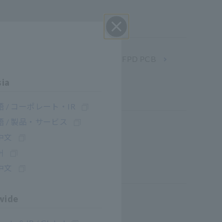
ปิด I
ตอรี่ ส่วนประกอบ เซมิคอนดักเตอร์ FPD PCB
sia
 / コーポレート・IR
 / 製品・サービス
, เคมี, การทดสอบอาหาร, ยา
中文
어
中文
wide