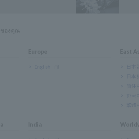
าของคุณ
แบตเ
Europe
East A
English
日本語
日本語
มนาคม
วัสดุ
简体
한국
繁體
ia
India
World