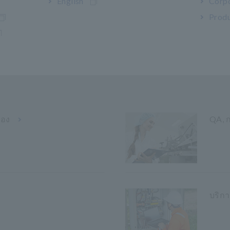
English
Corpo
Produ
้อง
QA, 
บริก