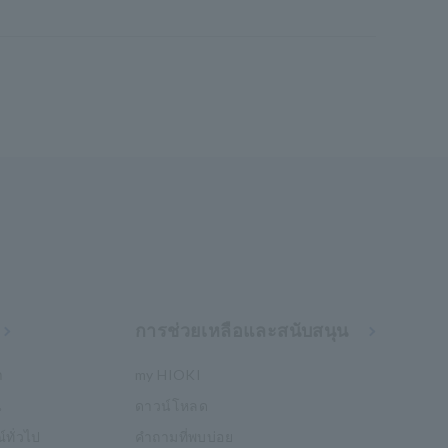
การช่วยเหลือและสนับสนุน
า
my HIOKI
น
ดาวน์โหลด
์ทั่วไป
คำถามที่พบบ่อย