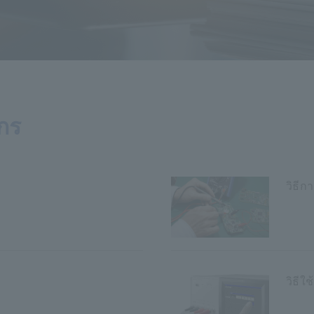
วกร
วิธีก
วิธีใ