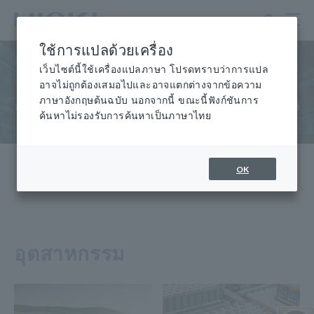
ข้าม
ไป
ที่
ใช้การแปลด้วยเครื่อง
เนื้อหา
อุตสาหกรรมและโซลูชั่น
หลัก
เว็บไซต์นี้ใช้เครื่องแปลภาษา โปรดทราบว่าการแปล
อาจไม่ถูกต้องเสมอไปและอาจแตกต่างจากข้อความ
ภาษาอังกฤษต้นฉบับ นอกจากนี้ ขณะนี้ฟังก์ชันการ
สำรวจว่าโซลูชันของเราช่วยแก้ปัญหาและความท้าทายในการวัด
ค้นหาไม่รองรับการค้นหาเป็นภาษาไทย
ของคุณได้อย่างไร
OK
อุตสาหกรรม
โซลูชั่น
อุตสาหกรรม