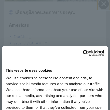
เลือกภูมิภาคและภาษาของคุณ
ปิด I
Mobility
แบตเตอรี่
Americas
English
Español / LATAM
Português / Brasil
Europe
เครื่องยนต์
พลังงาน
This website uses cookies
English
We use cookies to personalise content and ads, to
provide social media features and to analyse our traffic.
East Asia
We also share information about your use of our site with
our social media, advertising and analytics partners who
日本語 / コーポレート・IR
may combine it with other information that you’ve
日本語 / 製品・サービス
provided to them or that they’ve collected from your use