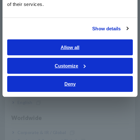
简体中文
of their services.
ชิ้นส่วนอิเล็กทรอนิกส์
โครงสร้างพื้นฐาน
한국어
繁體中文
Show details
โซลูชั่น
Southeast Asia, Oceania
English
Allow all
ภาษาไทย / ประเทศไทย
Tiếng Việt / Việt Nam
Customize
Bahasa Indonesia
Deny
India
การทดสอบและวิเคราะห์
การผลิตและการตรวจสอบ
English
Worldwide
Corporate & IR / Global