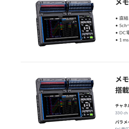
メモ
• 直
• 5c
• D
• 1
メモ
搭載
チャネ
330 c
パラメ