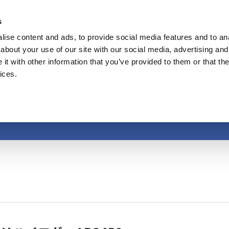
s
ise content and ads, to provide social media features and to anal
製品
業種・ソリューション
計測知識
about your use of our site with our social media, advertising and
t with other information that you’ve provided to them or that the
ices.
温度計