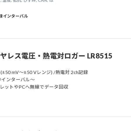
 温度, 抵抗, ひずみ, CAN, ほ
録インターバル
ヤレス電圧・熱電対ロガー LR8515
 (±50 mV～±50 Vレンジ) /熱電対 2ch記録
.1秒インターバル〜
ブレットやPCへ無線でデータ回収