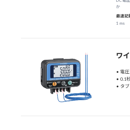
DC電圧,
か
最速記
1 ms
ワイ
• 電圧
• 0
• タ