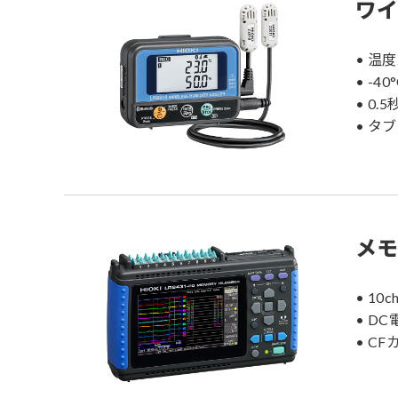
ワイ
• 温度
• -40
• 0
• タ
メモ
• 10
• D
• C