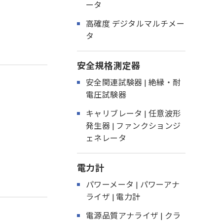
ータ
高確度 デジタルマルチメー
タ
安全規格測定器
安全関連試験器 | 絶縁・耐
電圧試験器
キャリブレータ | 任意波形
発生器 | ファンクションジ
ェネレータ
電力計
パワーメータ | パワーアナ
ライザ | 電力計
電源品質アナライザ | クラ