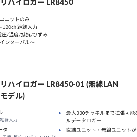
リハイロガー LR8450
結ユニットのみ
h〜120ch 絶縁入力
C電圧/温度/抵抗/ひずみ
 msインターバル〜
リハイロガー LR8450-01 (無線LAN
モデル)
ル
最大330チャネルまで拡張可能
h 絶縁入力
ルデータロガー
ータ
直結ユニット・無線ユニットが