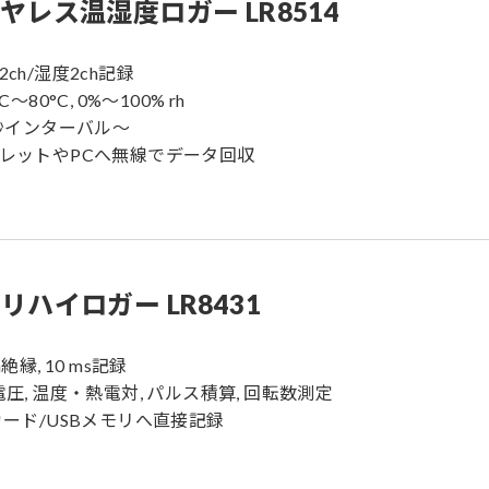
ヤレス温湿度ロガー LR8514
2ch/湿度2ch記録
°C〜80°C, 0%〜100% rh
.5秒インターバル〜
ブレットやPCへ無線でデータ回収
リハイロガー LR8431
ch絶縁, 10 ms記録
C電圧, 温度・熱電対, パルス積算, 回転数測定
Fカード/USBメモリへ直接記録