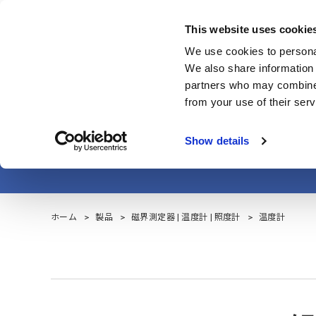
Skip
to
This website uses cookie
main
製品・サービス
We use cookies to personal
content
We also share information 
partners who may combine i
from your use of their serv
Show details
ホーム
製品
磁界測定器 | 温度計 | 照度計
温度計