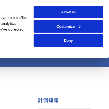
日本語
ログイン
お問い合わせ
Allow all
yse our traffic.
サービス・サポート
コーポレート・IR
Search Op
 analytics
Customize
y’ve collected
Deny
るひずみ測定
計測知識