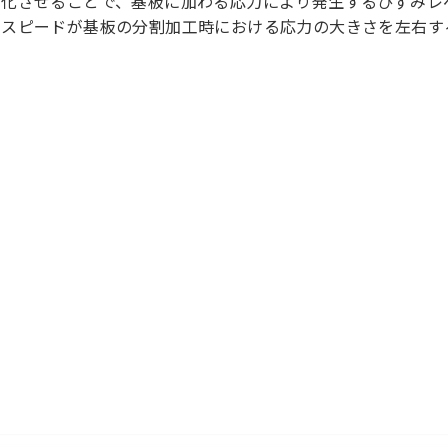
変化させることで、基板に加わる応力により発生するひずみレ
りスピードが基板の分割加工時における応力の大きさを左右す